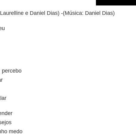
n Laurelline e Daniel Dias) -(Música: Daniel Dias)
eu
 percebo
ar
lar
ender
sejos
enho medo