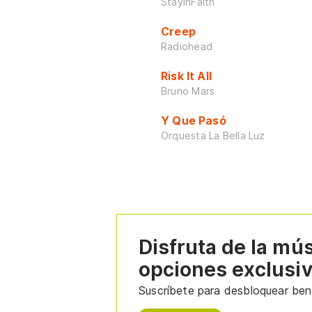
StayInFaith
Creep
Radiohead
Risk It All
Bruno Mars
Y Que Pasó
Orquesta La Bella Luz
Disfruta de la mú
opciones exclusi
Suscríbete para desbloquear bene