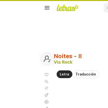
Noites - II
Via Rock
Agregar
Letra
Traducción
a
Agregar
favoritos
a
Tamaño
playlist
de la
fuente
Acordes
Imprimir