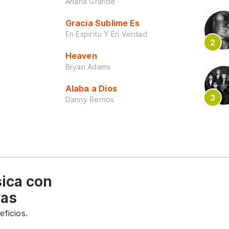
Ariana Grande
Gracia Sublime Es
En Espiritu Y En Verdad
Heaven
Bryan Adams
Alaba a Dios
Danny Berrios
sica con
vas
ficios.