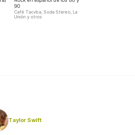
ra)
Rock en español de los 80 y
90
Café Tacvba, Soda Stereo, La
Unión y otros
Taylor Swift