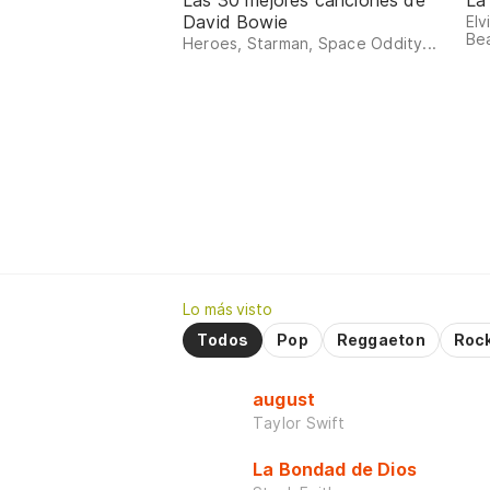
Las 30 mejores canciones de
La
David Bowie
Elv
Bea
Heroes, Starman, Space Oddity...
Lo más visto
Todos
Pop
Reggaeton
Roc
august
Taylor Swift
La Bondad de Dios