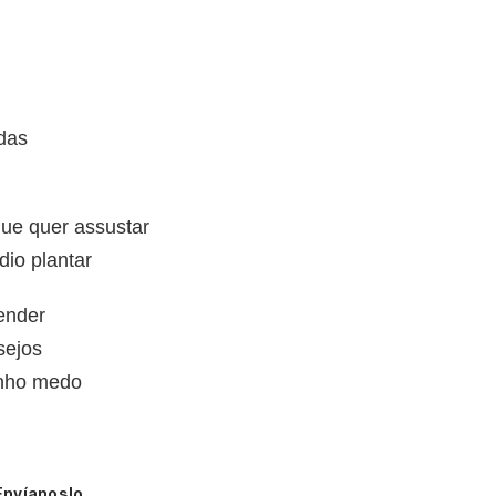
das
ue quer assustar
dio plantar
ender
sejos
enho medo
Envíanoslo.