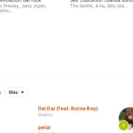
 evolución del rock
Sex Education (banda sono
is Presley, Janis Joplin,
The Smiths, A-ha, Billy Idol...
tles...
k
Más
Dai Dai (feat. Burna Boy)
Shakira
petal