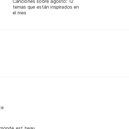
Canciones sobre agosto: 12
temas que están inspirados en
e
el mes
ce
e monde est beau