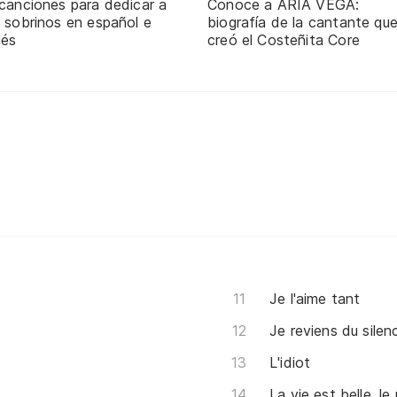
 canciones para dedicar a
Conoce a ARIA VEGA:
 sobrinos en español e
biografía de la cantante qu
lés
creó el Costeñita Core
Je l'aime tant
Je reviens du silen
L'idiot
La vie est belle, l