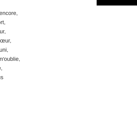
encore,
rt,
ur,
cœur,
uni,
m'oublie,
e,
us