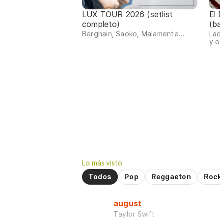
LUX TOUR 2026 (setlist
El
completo)
(b
Berghain, Saoko, Malamente...
Lad
y o
Lo más visto
Todos
Pop
Reggaeton
Roc
august
Taylor Swift