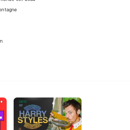
montagne
in