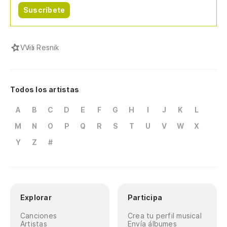
Suscríbete
V
Vili Resnik
Todos los artistas
A
B
C
D
E
F
G
H
I
J
K
L
M
N
O
P
Q
R
S
T
U
V
W
X
Y
Z
#
Explorar
Participa
Canciones
Crea tu perfil musical
Artistas
Envía álbumes