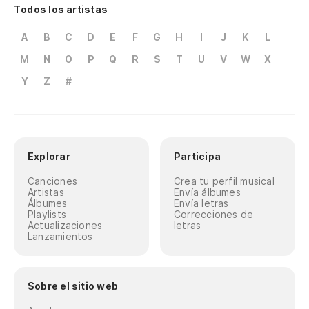
Todos los artistas
A
B
C
D
E
F
G
H
I
J
K
L
M
N
O
P
Q
R
S
T
U
V
W
X
Y
Z
#
Explorar
Participa
Canciones
Crea tu perfil musical
Artistas
Envía álbumes
Álbumes
Envía letras
Playlists
Correcciones de
Actualizaciones
letras
Lanzamientos
Sobre el sitio web