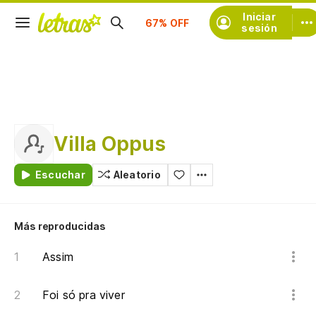
Suscríbete
Iniciar
sesión
Villa Oppus
Escuchar
Aleatorio
Más reproducidas
Assim
Foi só pra viver