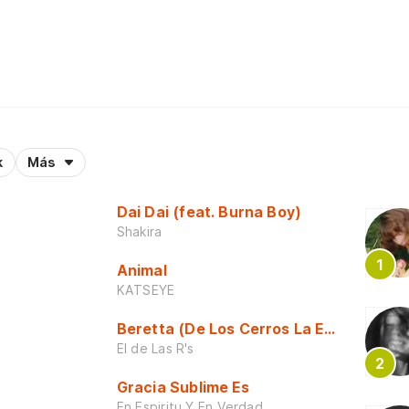
k
Más
Dai Dai (feat. Burna Boy)
Shakira
Animal
KATSEYE
Beretta (De Los Cerros La Escuela)
El de Las R's
Gracia Sublime Es
En Espiritu Y En Verdad