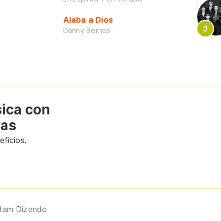
Alaba a Dios
Danny Berrios
sica con
vas
ficios.
dam Dizendo