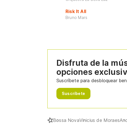
Risk It All
Bruno Mars
Disfruta de la mú
opciones exclusi
Suscríbete para desbloquear bene
Suscríbete
Bossa Nova
Vinicius de Moraes
An