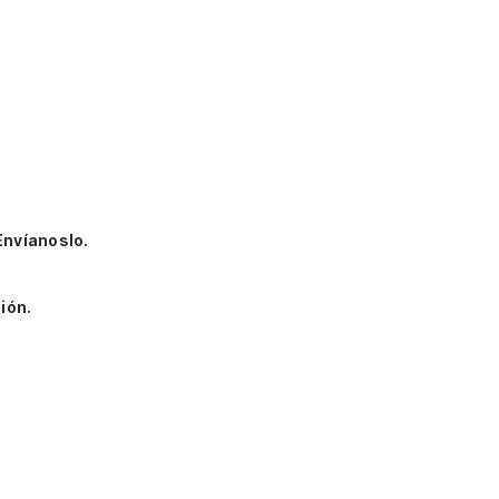
Envíanoslo.
ión.