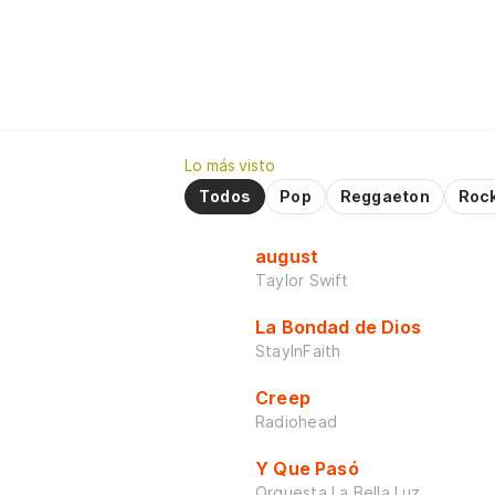
Lo más visto
Todos
Pop
Reggaeton
Roc
august
Taylor Swift
La Bondad de Dios
StayInFaith
Creep
Radiohead
Y Que Pasó
Orquesta La Bella Luz