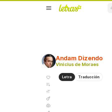
Andam Dizendo
Vinicius de Moraes
Agregar
Letra
Traducción
a
Agregar
favoritos
a
Tamaño
playlist
de la
fuente
Acordes
Imprimir