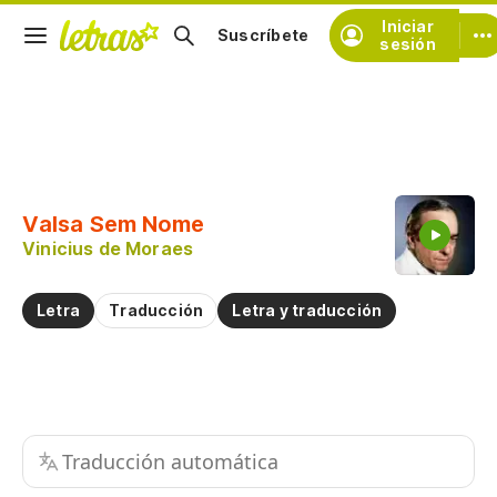
Iniciar
Suscríbete
sesión
Copiar fragmento
Copiar toda la letra
Valsa Sem Nome
Practicar la pronunciación de
Vinicius de Moraes
Comentar sobre este fragmento
Letra
Traducción
Letra y traducción
Traducción automática