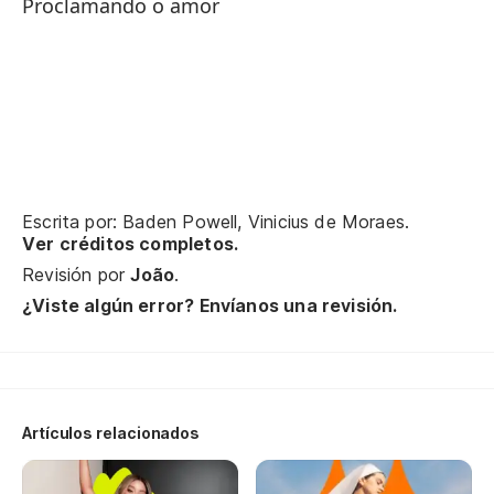
Proclamando o amor
Oh
La
Y 
E 
Escrita por: Baden Powell, Vinicius de Moraes.
Pe
Ver créditos completos.
Revisión por
João
.
¿Viste algún error? Envíanos una revisión.
Po
Y 
E 
Artículos relacionados
Pe