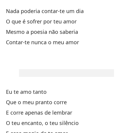
Va
Nada poderia contar-te um dia
V
O que é sofrer por teu amor
Mesmo a poesia não saberia
Na
Contar-te nunca o meu amor
Na
¿Q
O 
In
Eu te amo tanto
Me
Que o meu pranto corre
Te
E corre apenas de lembrar
Co
O teu encanto, o teu silêncio