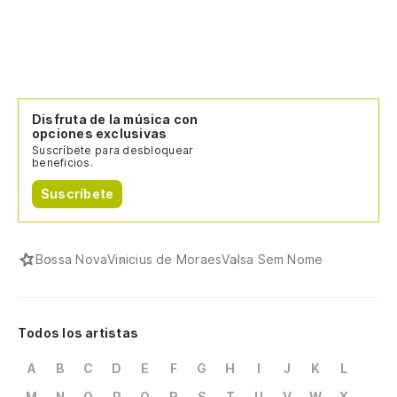
Disfruta de la música con
opciones exclusivas
Suscríbete para desbloquear
beneficios.
Suscríbete
Bossa Nova
Vinicius de Moraes
Valsa Sem Nome
Todos los artistas
A
B
C
D
E
F
G
H
I
J
K
L
M
N
O
P
Q
R
S
T
U
V
W
X