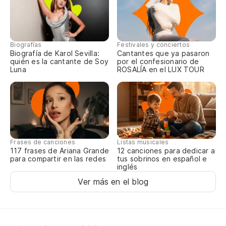
Ma
De
Biografías
Festivales y conciertos
Pa
Biografía de Karol Sevilla:
Cantantes que ya pasaron
quién es la cantante de Soy
por el confesionario de
Luna
ROSALÍA en el LUX TOUR
Pa
Y 
Ca
Frases de canciones
Listas musicales
117 frases de Ariana Grande
12 canciones para dedicar a
para compartir en las redes
tus sobrinos en español e
P
inglés
Ver más en el blog