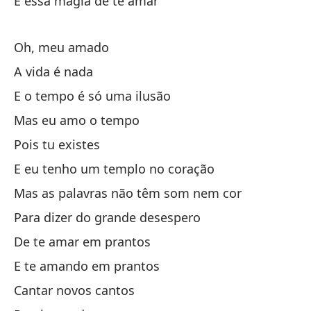
E essa magia de te amar
Oh, meu amado
A vida é nada
Te
E o tempo é só uma ilusão
Mas eu amo o tempo
Qu
Pois tu existes
E eu tenho um templo no coração
Y 
Mas as palavras não têm som nem cor
E 
Para dizer do grande desespero
Tu
De te amar em prantos
E te amando em prantos
Y 
Cantar novos cantos