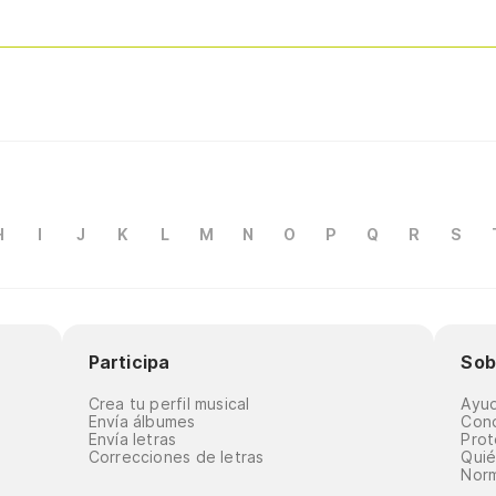
H
I
J
K
L
M
N
O
P
Q
R
S
Participa
Sob
Crea tu perfil musical
Ayu
Envía álbumes
Cond
Envía letras
Prot
Correcciones de letras
Qui
Norm