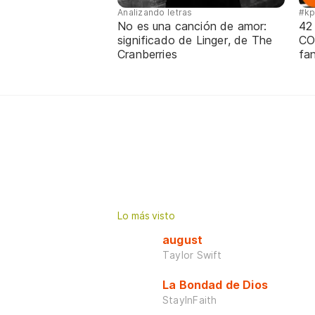
Analizando letras
#k
No es una canción de amor:
42
significado de Linger, de The
CO
Cranberries
fa
Lo más visto
august
Taylor Swift
La Bondad de Dios
StayInFaith