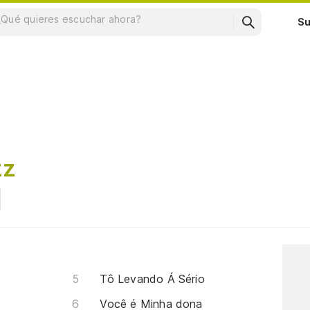
Su
zz
e
Tô Levando Á Sério
Você é Minha dona