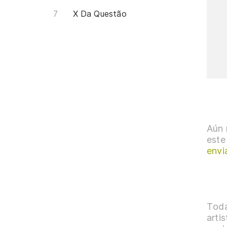
X Da Questão
Aún 
este
envi
Toda
arti