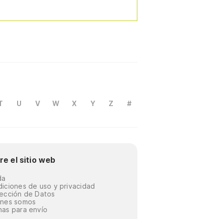
T
U
V
W
X
Y
Z
#
re el sitio web
da
iciones de uso y privacidad
ección de Datos
énes somos
as para envío