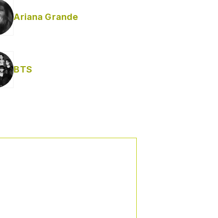
Ariana Grande
Helabusador) [explícita]
BTS