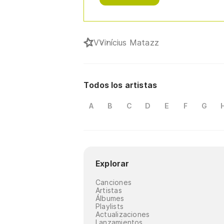
V
Vinícius Matazz
Todos los artistas
A
B
C
D
E
F
G
Explorar
Canciones
Artistas
Álbumes
Playlists
Actualizaciones
Lanzamientos