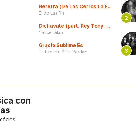
Beretta (De Los Cerros La Escuela)
El de Las R's
Dichavate (part. Rey Tony, Dj Honda y 
Ya Ice Dilan
Gracia Sublime Es
En Espiritu Y En Verdad
sica con
vas
ficios.