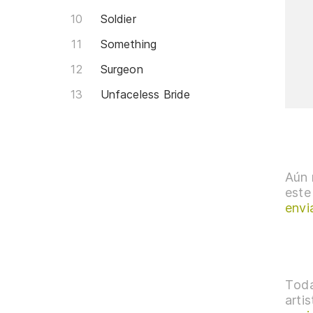
Soldier
Something
Surgeon
Unfaceless Bride
Aún 
este
envi
Toda
arti