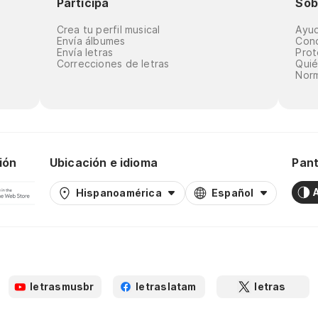
Participa
Sob
Crea tu perfil musical
Ayu
Envía álbumes
Cond
Envía letras
Prot
Correcciones de letras
Qui
Norm
ión
Ubicación e idioma
Pant
Hispanoamérica
Español
letrasmusbr
letraslatam
letras