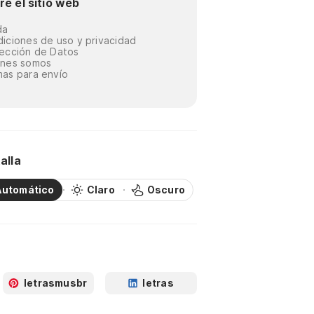
re el sitio web
da
iciones de uso y privacidad
ección de Datos
énes somos
as para envío
alla
Automático
Claro
Oscuro
letrasmusbr
letras