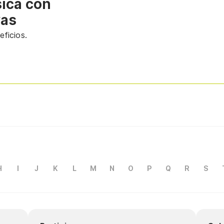
sica con
vas
ficios.
H
I
J
K
L
M
N
O
P
Q
R
S