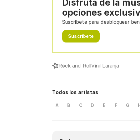
Disfruta de la mú
opciones exclusi
Suscríbete para desbloquear bene
Suscríbete
Rock and Roll
Vinil Laranja
Todos los artistas
A
B
C
D
E
F
G