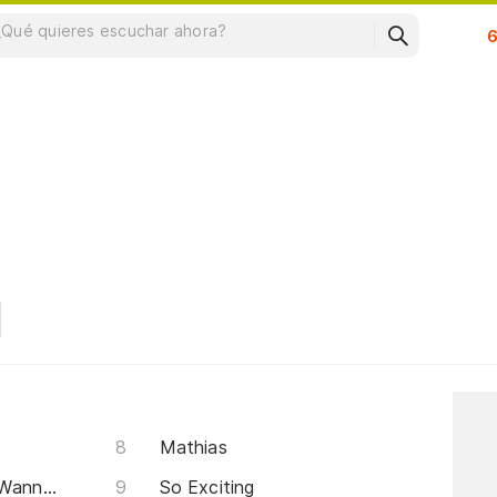
Su
Mathias
I Think You Are The One (I Wanna It)
So Exciting