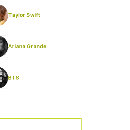
Taylor Swift
Ariana Grande
BTS