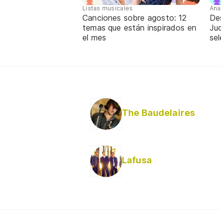
Listas musicales
Ana
Canciones sobre agosto: 12
De
temas que están inspirados en
Jud
el mes
sel
The Baudelaires
Lafusa