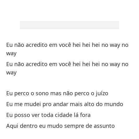
Na
cu
a 
us
ma
Eu não acredito em você hei hei hei no way no
way
Eu não acredito em você hei hei hei no way no
way
Eu perco o sono mas não perco o juízo
Eu me mudei pro andar mais alto do mundo
Eu posso ver toda cidade lá fora
Aqui dentro eu mudo sempre de assunto