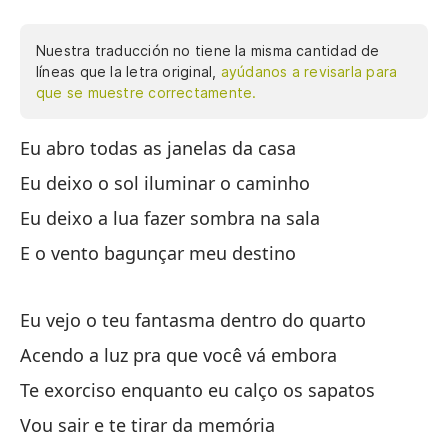
Nuestra traducción no tiene la misma cantidad de
líneas que la letra original,
ayúdanos a revisarla para
que se muestre correctamente.
Eu abro todas as janelas da casa
Ab
so
Eu deixo o sol iluminar o caminho
la
Eu deixo a lua fazer sombra na sala
de
E o vento bagunçar meu destino
ha
ex
sa
Eu vejo o teu fantasma dentro do quarto
ni
Acendo a luz pra que você vá embora
ni
Te exorciso enquanto eu calço os sapatos
la
pu
Vou sair e te tirar da memória
ca