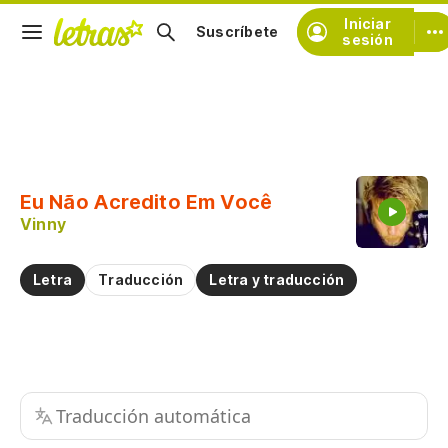
Iniciar
Suscríbete
sesión
Copiar fragmento
Copiar toda la letra
Eu Não Acredito Em Você
Practicar la pronunciación de
Vinny
Comentar sobre este fragmento
Letra
Traducción
Letra y traducción
Traducción automática