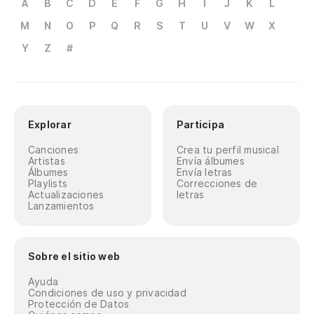
A
B
C
D
E
F
G
H
I
J
K
L
M
N
O
P
Q
R
S
T
U
V
W
X
Y
Z
#
Explorar
Participa
Canciones
Crea tu perfil musical
Artistas
Envía álbumes
Álbumes
Envía letras
Playlists
Correcciones de
Actualizaciones
letras
Lanzamientos
Sobre el sitio web
Ayuda
Condiciones de uso y privacidad
Protección de Datos