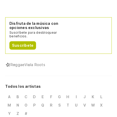
Disfruta de la música con
opciones exclusivas
Suscríbete para desbloquear
beneficios.
Suscríbete
Reggae
Viola Roots
Todos los artistas
A
B
C
D
E
F
G
H
I
J
K
L
M
N
O
P
Q
R
S
T
U
V
W
X
Y
Z
#