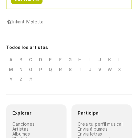
Infantil
Violetta
Todos los artistas
A
B
C
D
E
F
G
H
I
J
K
L
M
N
O
P
Q
R
S
T
U
V
W
X
Y
Z
#
Explorar
Participa
Canciones
Crea tu perfil musical
Artistas
Envía álbumes
Álbumes
Envía letras