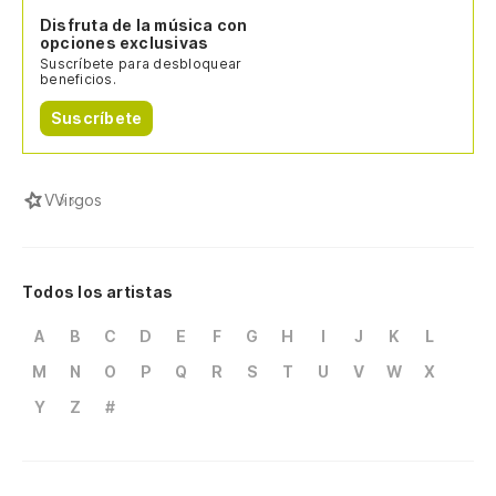
Disfruta de la música con
opciones exclusivas
Suscríbete para desbloquear
beneficios.
Suscríbete
V
Virgos
Todos los artistas
A
B
C
D
E
F
G
H
I
J
K
L
M
N
O
P
Q
R
S
T
U
V
W
X
Y
Z
#