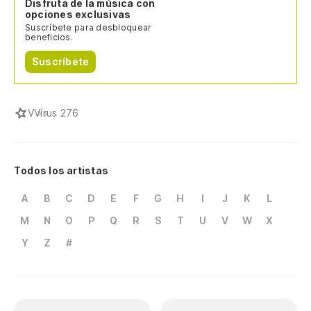
Disfruta de la música con
opciones exclusivas
Suscríbete para desbloquear
beneficios.
Suscríbete
V
Vírus 276
Todos los artistas
A
B
C
D
E
F
G
H
I
J
K
L
M
N
O
P
Q
R
S
T
U
V
W
X
Y
Z
#