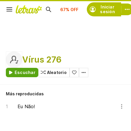
Suscríbete
Iniciar
sesión
Vírus 276
Escuchar
Aleatorio
Más reproducidas
Eu Não!