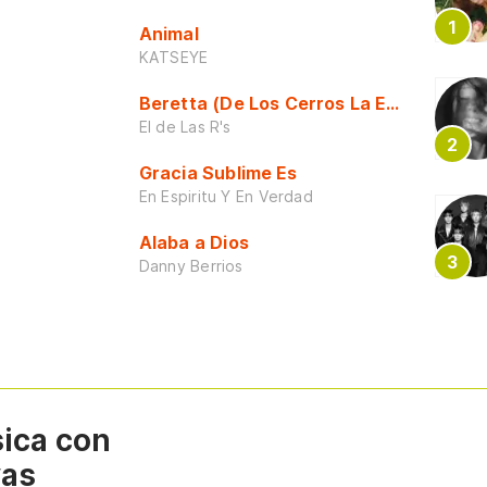
Animal
KATSEYE
Beretta (De Los Cerros La Escuela)
El de Las R's
Gracia Sublime Es
En Espiritu Y En Verdad
Alaba a Dios
Danny Berrios
sica con
vas