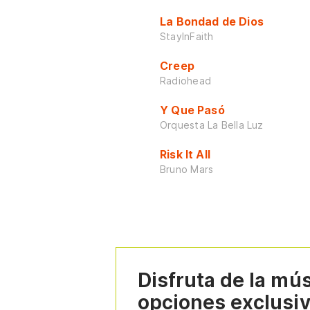
La Bondad de Dios
StayInFaith
Creep
Radiohead
Y Que Pasó
Orquesta La Bella Luz
Risk It All
Bruno Mars
Disfruta de la mú
opciones exclusi