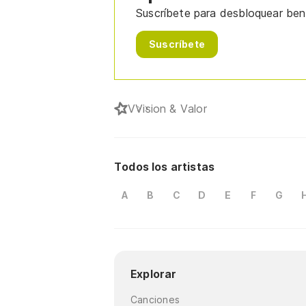
Suscríbete para desbloquear bene
Suscríbete
V
Vision & Valor
Todos los artistas
A
B
C
D
E
F
G
Explorar
Canciones