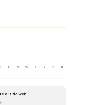
T
U
V
W
X
Y
Z
#
re el sitio web
da