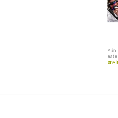
Aún 
este
envi