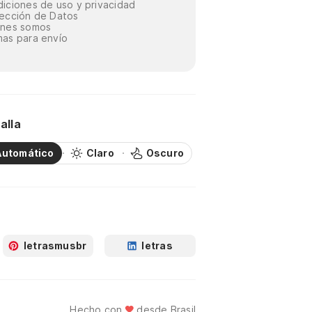
iciones de uso y privacidad
ección de Datos
énes somos
as para envío
alla
Automático
Claro
Oscuro
letrasmusbr
letras
Hecho con
desde Brasil