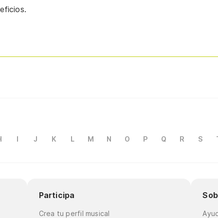
ficios.
H
I
J
K
L
M
N
O
P
Q
R
S
Participa
Sob
Crea tu perfil musical
Ayu