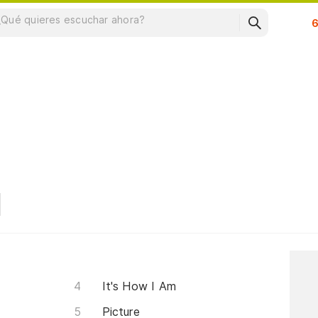
Su
It's How I Am
Picture