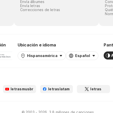
Envía álbumes
Cond
Envía letras
Prot
Correcciones de letras
Qui
Norm
ión
Ubicación e idioma
Pant
Hispanoamérica
Español
letrasmusbr
letraslatam
letras
© 2003 - 2026, 3.8 millones de canciones