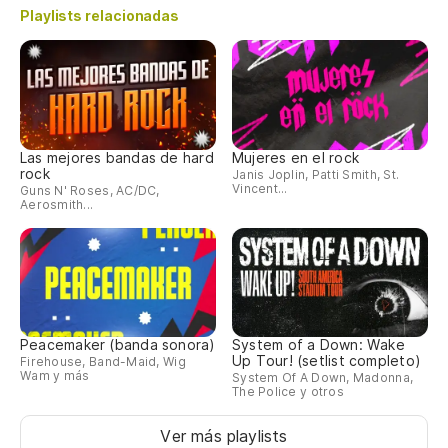
Playlists relacionadas
Las mejores bandas de hard
Mujeres en el rock
rock
Janis Joplin, Patti Smith, St.
Vincent...
Guns N' Roses, AC/DC,
Aerosmith...
Peacemaker (banda sonora)
System of a Down: Wake
Up Tour! (setlist completo)
Firehouse, Band-Maid, Wig
Wam y más
System Of A Down, Madonna,
The Police y otros
Ver más playlists