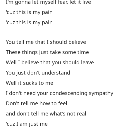
I'm gonna let myself fear, let it live
Cu
'cuz this is my pain
Wh
'cuz this is my pain
No
We
You tell me that I should believe
These things just take some time
y 
Well I believe that you should leave
an
You just don't understand
po
Well it sucks to me
I don't need your condescending sympathy
Co
Don't tell me how to feel
and don't tell me what's not real
Y 
'cuz I am just me
An