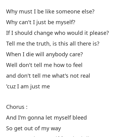
S
Why must I be like someone else?
B
Why can't I just be myself?
If I should change who would it please?
¿P
Tell me the truth, is this all there is?
Wh
When I die will anybody care?
¿P
Well don't tell me how to feel
Wh
and don't tell me what's not real
'cuz I am just me
Si
If
Chorus :
Di
And I'm gonna let myself bleed
Tel
So get out of my way