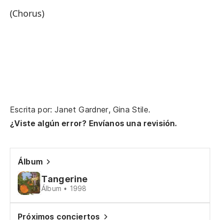
(Chorus)
Bu
We
Si
Yo
Bu
Escrita por: Janet Gardner, Gina Stile.
¿Viste algún error? Envíanos una revisión.
No
I 
Álbum
No
Tangerine
Álbum • 1998
y 
Próximos conciertos