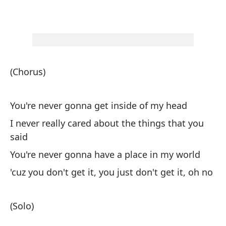
As
Vo
I'
(Chorus)
po
You're never gonna get inside of my head
I never really cared about the things that you
po
said
You're never gonna have a place in my world
Me
'cuz you don't get it, you just don't get it, oh no
Yo
Es
(Solo)
Th