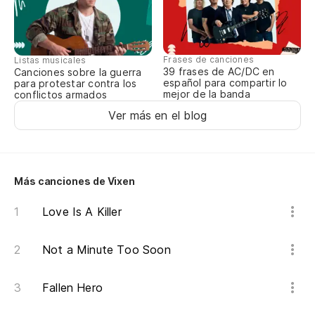
I 
Nu
Frases de canciones
Listas musicales
Yo
39 frases de AC/DC en
Canciones sobre la guerra
español para compartir lo
para protestar contra los
mejor de la banda
conflictos armados
po
Ver más en el blog
en
'c
Más canciones de Vixen
(S
Love Is A Killer
(C
Not a Minute Too Soon
Fallen Hero