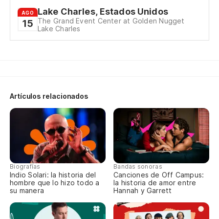
an
Lake Charles, Estados Unidos
AGO
The Grand Event Center at Golden Nugget
15
po
Lake Charles
Artículos relacionados
(C
Nu
Yo
Biografías
Bandas sonoras
Indio Solari: la historia del
Canciones de Off Campus:
hombre que lo hizo todo a
la historia de amor entre
su manera
Hannah y Garrett
Nu
di