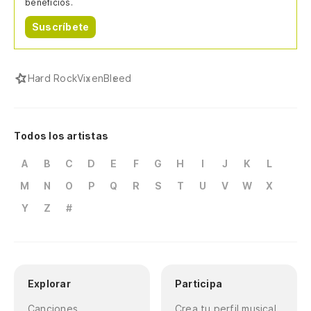
beneficios.
Suscríbete
Hard Rock
Vixen
Bleed
Todos los artistas
A
B
C
D
E
F
G
H
I
J
K
L
M
N
O
P
Q
R
S
T
U
V
W
X
Y
Z
#
Explorar
Participa
Canciones
Crea tu perfil musical