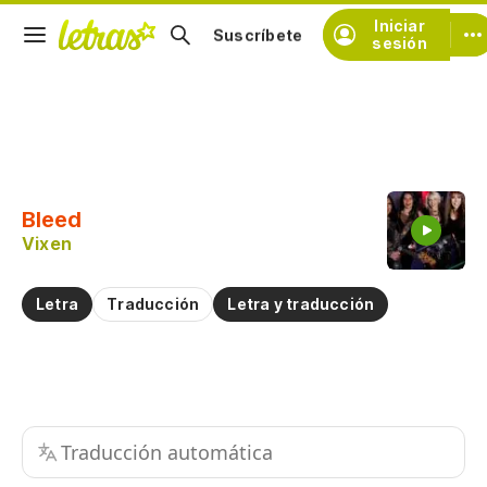
Iniciar
Suscríbete
sesión
Copiar fragmento
Copiar toda la letra
Bleed
Practicar la pronunciación de
Vixen
Comentar sobre este fragmento
Letra
Traducción
Letra y traducción
Traducción automática