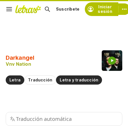
Iniciar
Suscríbete
sesión
Copiar fragmento
Copiar toda la letra
Darkangel
Practicar la pronunciación de
Vnv Nation
Comentar sobre este fragmento
Letra
Traducción
Letra y traducción
Traducción automática