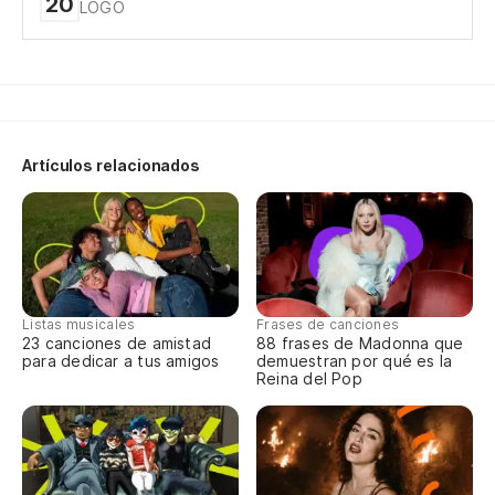
20
LOGO
Lo
su
Wh
Artículos relacionados
Es
I'
Es
I'
Listas musicales
Frases de canciones
23 canciones de amistad
88 frases de Madonna que
para dedicar a tus amigos
demuestran por qué es la
Reina del Pop
A 
To
No