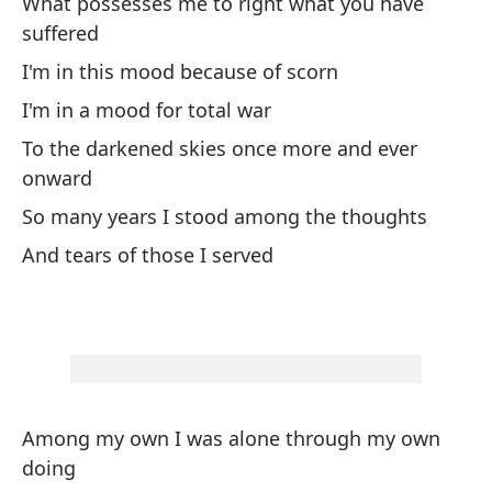
What possesses me to right what you have
Mi
suffered
I'm in this mood because of scorn
Ac
I'm in a mood for total war
To the darkened skies once more and ever
Ab
onward
So many years I stood among the thoughts
Es
ci
And tears of those I served
Es
Da
Co
Among my own I was alone through my own
Gi
doing