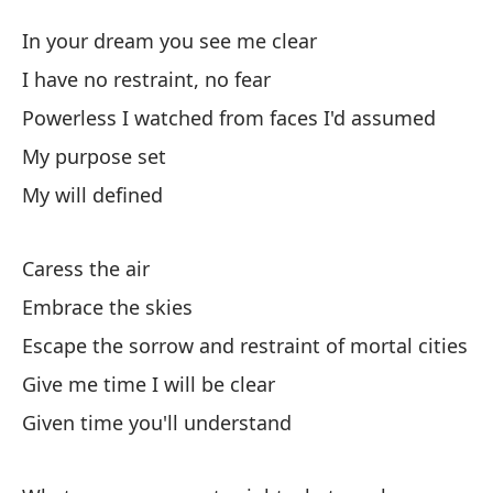
Á
In your dream you see me clear
D
I have no restraint, no fear
Powerless I watched from faces I'd assumed
En
My purpose set
In
My will defined
No
I 
Caress the air
Embrace the skies
Im
Escape the sorrow and restraint of mortal cities
a
Give me time I will be clear
Po
Given time you'll understand
Mi