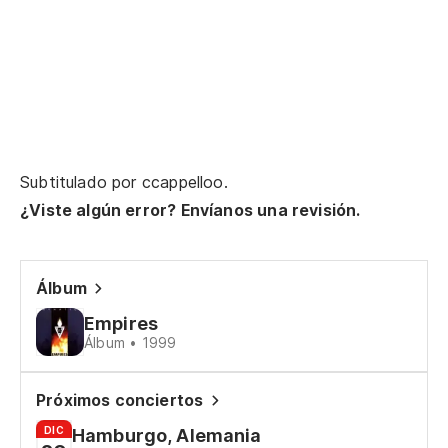
Be
Im
ha
Po
Subtitulado por
ccappelloo
.
Ca
¿Viste algún error? Envíanos una revisión.
Ca
Álbum
Empires
Da
Álbum • 1999
Gi
Próximos conciertos
Co
DIC
Hamburgo, Alemania
Gi