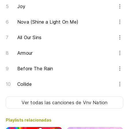
A 
Joy
To
Nova (Shine a Light On Me)
So
All Our Sins
I'
So
Armour
I'
Before The Rain
Pa
Collide
Ver todas las canciones
de Vnv Nation
Playlists relacionadas