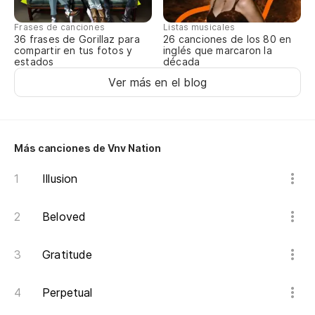
Th
Frases de canciones
Listas musicales
36 frases de Gorillaz para
26 canciones de los 80 en
In
compartir en tus fotos y
inglés que marcaron la
estados
década
Ev
Ver más en el blog
Án
vi
Más canciones de Vnv Nation
Do
Illusion
Es
I'
Beloved
Gratitude
Es
I'
Perpetual