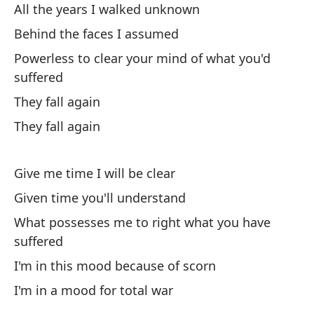
All the years I walked unknown
Lo
Behind the faces I assumed
su
Powerless to clear your mind of what you'd
Wh
suffered
Es
They fall again
They fall again
I'
Es
Give me time I will be clear
I'
Given time you'll understand
A 
What possesses me to right what you have
suffered
To
I'm in this mood because of scorn
Ta
I'm in a mood for total war
So