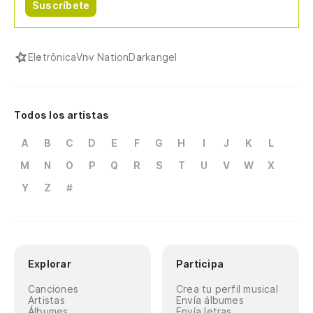
Suscríbete
Eletrônica
Vnv Nation
Darkangel
Todos los artistas
A
B
C
D
E
F
G
H
I
J
K
L
M
N
O
P
Q
R
S
T
U
V
W
X
Y
Z
#
Explorar
Participa
Canciones
Crea tu perfil musical
Artistas
Envía álbumes
Álbumes
Envía letras