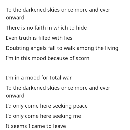
To the darkened skies once more and ever
Y 
onward
An
There is no faith in which to hide
Even truth is filled with lies
Doubting angels fall to walk among the living
I'm in this mood because of scorn
En
I'm in a mood for total war
pr
To the darkened skies once more and ever
Am
onward
To
I'd only come here seeking peace
Al
I'd only come here seeking me
It seems I came to leave
De