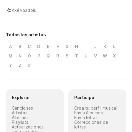
Axé
Voadois
Todos los artistas
A
B
C
D
E
F
G
H
I
J
K
L
M
N
O
P
Q
R
S
T
U
V
W
X
Y
Z
#
Explorar
Participa
Canciones
Crea tu perfil musical
Artistas
Envía álbumes
Álbumes
Envía letras
Playlists
Correcciones de
Actualizaciones
letras
Lanzamientos