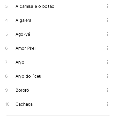
A camisa e o botão
A galera
Agô-yá
Amor Pirei
Anjo
Anjo do ´ceu
Bororó
Cachaça