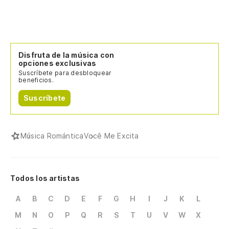
Disfruta de la música con
opciones exclusivas
Suscríbete para desbloquear
beneficios.
Suscríbete
Música Romántica
Você Me Excita
Todos los artistas
A
B
C
D
E
F
G
H
I
J
K
L
M
N
O
P
Q
R
S
T
U
V
W
X