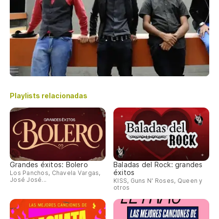
Playlists relacionadas
Grandes éxitos: Bolero
Baladas del Rock: grandes
éxitos
Los Panchos, Chavela Vargas,
José José...
KISS, Guns N' Roses, Queen y
otros