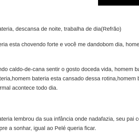
ria, descansa de noite, trabalha de dia(Refrão)
ria esta chovendo forte e você me dandobom dia, homem
ando caldo-de-cana sentir o gosto doceda vida, homem b
eria,homem bateria esta cansado dessa rotina,homem ba
rmal acontece todo dia.
eria lembrou da sua infância onde nadafazia, seu pai 
e a sonhar, igual ao Pelé queria ficar.