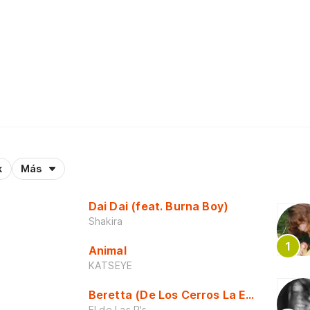
k
Más
Dai Dai (feat. Burna Boy)
Shakira
Animal
KATSEYE
Beretta (De Los Cerros La Escuela)
El de Las R's