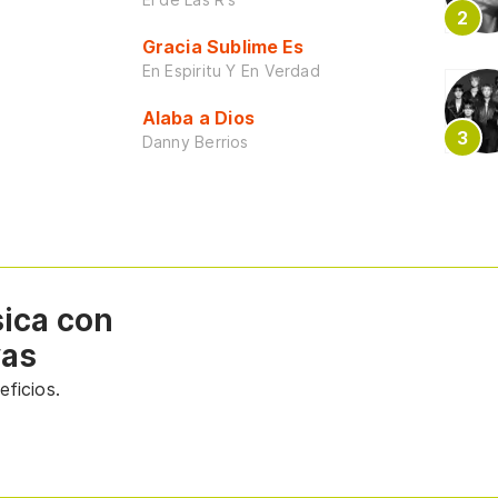
Gracia Sublime Es
En Espiritu Y En Verdad
Alaba a Dios
Danny Berrios
sica con
vas
ficios.