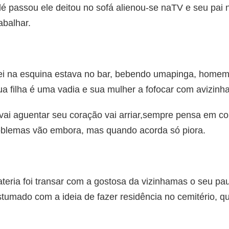
 passou ele deitou no sofá alienou-se naTV e seu pai n
abalhar.
ei na esquina estava no bar, bebendo umapinga, homem 
ua filha é uma vadia e sua mulher a fofocar com avizinha
ai aguentar seu coração vai arriar,sempre pensa em co
blemas vão embora, mas quando acorda só piora.
ria foi transar com a gostosa da vizinhamas o seu pa
umado com a ideia de fazer residência no cemitério, que