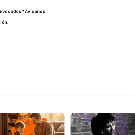
uivocados? Avísanos.
ión.