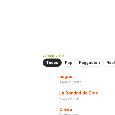
Lo más visto
Todos
Pop
Reggaeton
Roc
august
Taylor Swift
La Bondad de Dios
StayInFaith
Creep
Radiohead