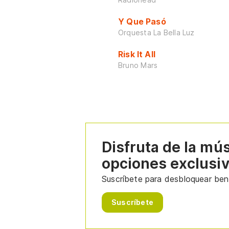
Y Que Pasó
Orquesta La Bella Luz
Risk It All
Bruno Mars
Disfruta de la mú
opciones exclusi
Suscríbete para desbloquear bene
Suscríbete