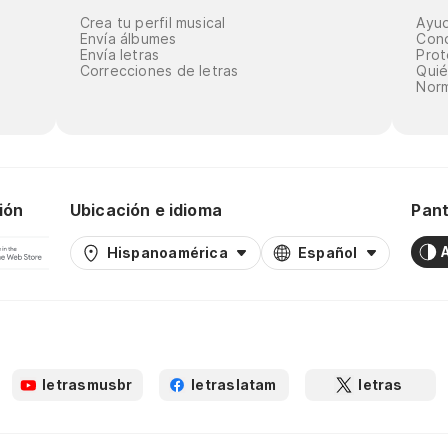
Crea tu perfil musical
Ayu
Envía álbumes
Cond
Envía letras
Prot
Correcciones de letras
Qui
Norm
ión
Ubicación e idioma
Pant
Hispanoamérica
Español
letrasmusbr
letraslatam
letras