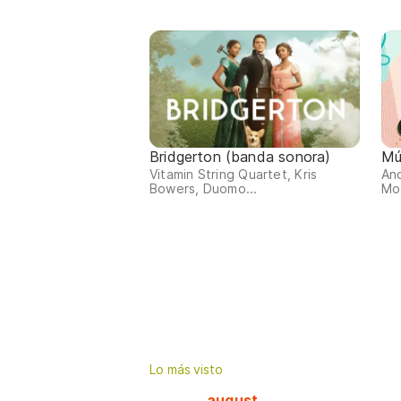
Bridgerton (banda sonora)
Mús
Vitamin String Quartet, Kris
And
Bowers, Duomo...
Moz
Lo más visto
august