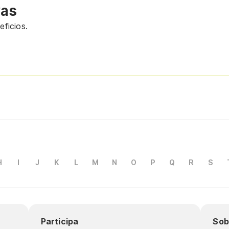
vas
ficios.
H
I
J
K
L
M
N
O
P
Q
R
S
Participa
Sob