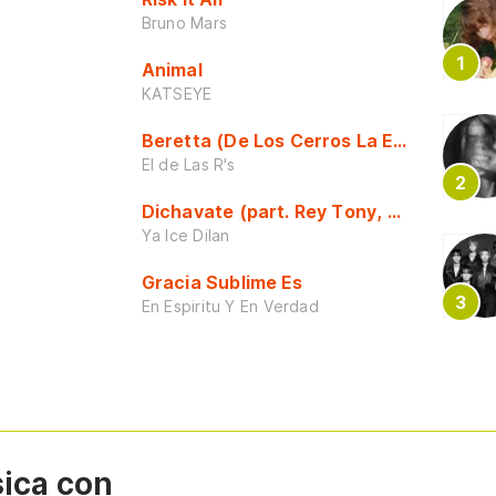
Bruno Mars
Animal
KATSEYE
Beretta (De Los Cerros La Escuela)
El de Las R's
Dichavate (part. Rey Tony, Dj Honda y 
Ya Ice Dilan
Gracia Sublime Es
En Espiritu Y En Verdad
sica con