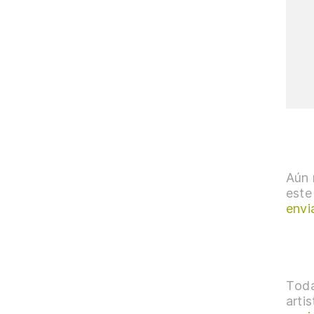
Aún 
este
envi
Toda
arti