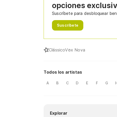
opciones exclusi
Suscríbete para desbloquear bene
Suscríbete
Clássico
Vox Nova
Todos los artistas
A
B
C
D
E
F
G
Explorar