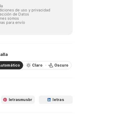
da
iciones de uso y privacidad
ección de Datos
énes somos
as para envío
alla
Automático
Claro
Oscuro
letrasmusbr
letras