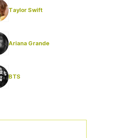
Taylor Swift
Ariana Grande
Helabusador) [explícita]
BTS