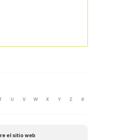
T
U
V
W
X
Y
Z
#
re el sitio web