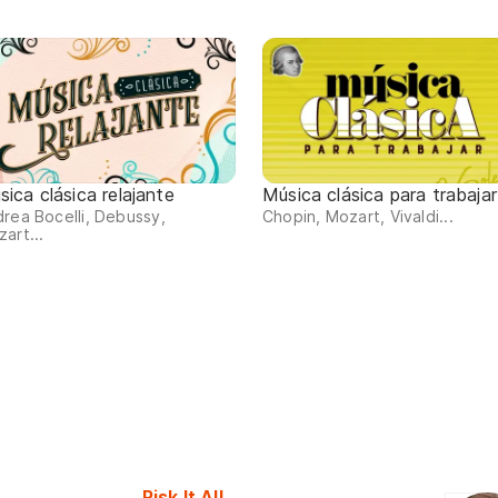
ica clásica relajante
Música clásica para trabajar
rea Bocelli, Debussy,
Chopin, Mozart, Vivaldi...
art...
Risk It All