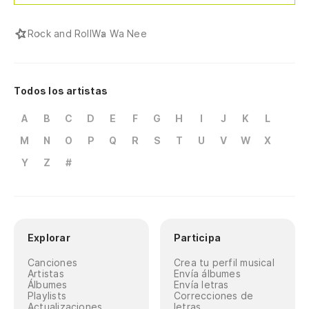
Rock and Roll
Wa Wa Nee
Todos los artistas
A
B
C
D
E
F
G
H
I
J
K
L
M
N
O
P
Q
R
S
T
U
V
W
X
Y
Z
#
Explorar
Participa
Canciones
Crea tu perfil musical
Artistas
Envía álbumes
Álbumes
Envía letras
Playlists
Correcciones de
Actualizaciones
letras