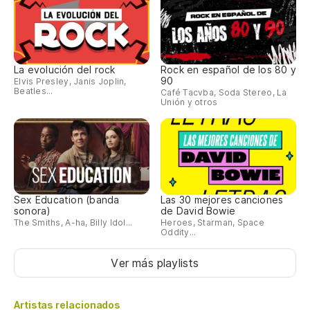
La evolución del rock
Rock en español de los 80 y
90
Elvis Presley, Janis Joplin,
Beatles...
Café Tacvba, Soda Stereo, La
Unión y otros
Sex Education (banda
Las 30 mejores canciones
sonora)
de David Bowie
The Smiths, A-ha, Billy Idol...
Heroes, Starman, Space
Oddity...
Ver más playlists
Artistas relacionados