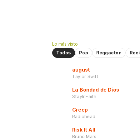
Lo más visto
Todos
Pop
Reggaeton
Roc
august
Taylor Swift
La Bondad de Dios
StayInFaith
Creep
Radiohead
Risk It All
Bruno Mars