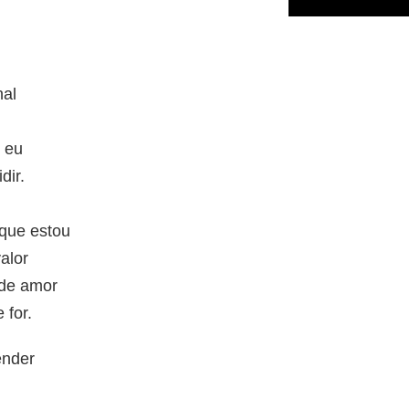
nal
 eu
dir.
 que estou
alor
nde amor
 for.
ender