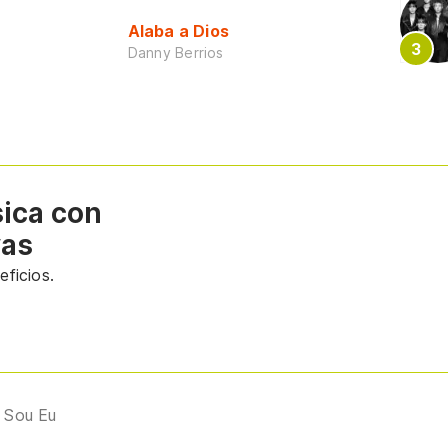
Alaba a Dios
Danny Berrios
sica con
vas
ficios.
 Sou Eu