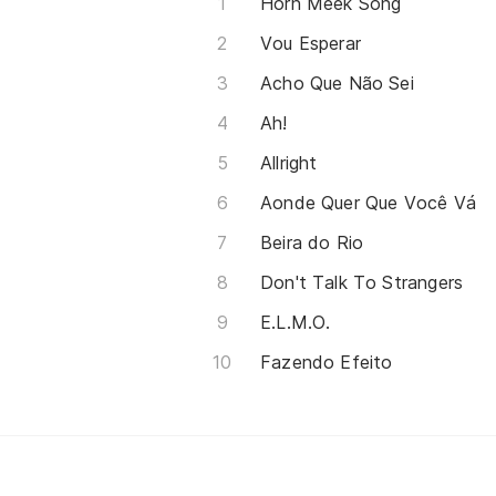
Horn Meek Song
Vou Esperar
Acho Que Não Sei
Ah!
Allright
Aonde Quer Que Você Vá
Beira do Rio
Don't Talk To Strangers
E.L.M.O.
Fazendo Efeito