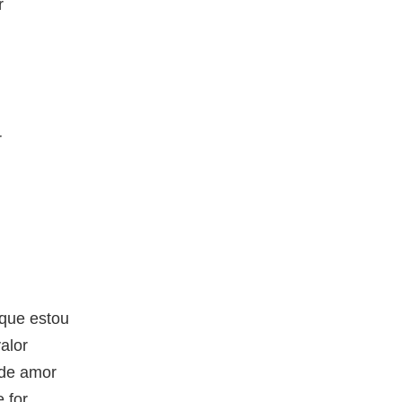
r
r
 que estou
alor
nde amor
 for.