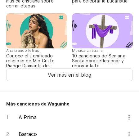
música cristiana sobre
para celebrar la Eucaristía
cerrar etapas
E
U
D 
Analizando letras
Música cristiana
Conoce el significado
10 canciones de Semana
religioso de Mio Cristo
Santa para reflexionar y
Te
Piange Diamanti, de
renovar la fe
ROSALÍA
Ver más en el blog
Em
Más canciones de Waguinho
A Prima
Barraco