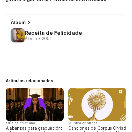
Qu
D
Álbum
Receita de Felicidade
El
Álbum • 2001
G 
Qu
Artículos relacionados
Qu
G 
Mi
Música cristiana
Música cristiana
Mi
Alabanzas para graduación:
Canciones de Corpus Christi