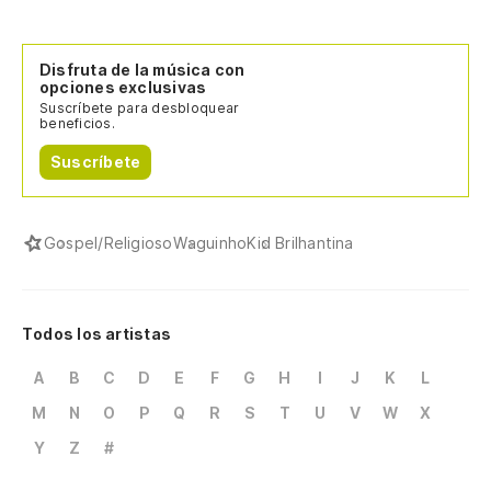
Disfruta de la música con
opciones exclusivas
Suscríbete para desbloquear
beneficios.
Suscríbete
Gospel/Religioso
Waguinho
Kid Brilhantina
Todos los artistas
A
B
C
D
E
F
G
H
I
J
K
L
M
N
O
P
Q
R
S
T
U
V
W
X
Y
Z
#