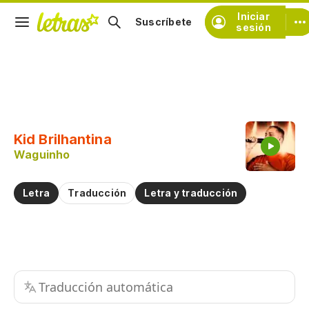
Iniciar
Suscríbete
sesión
Copiar fragmento
Copiar toda la letra
Kid Brilhantina
Practicar la pronunciación de
Waguinho
Comentar sobre este fragmento
Letra
Traducción
Letra y traducción
Traducción automática