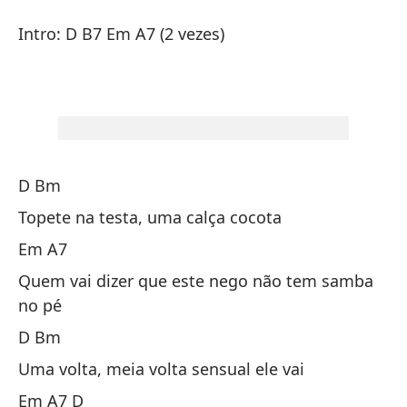
Ch
Intro: D B7 Em A7 (2 vezes)
Ki
In
In
D Bm
Topete na testa, uma calça cocota
Em A7
Quem vai dizer que este nego não tem samba
D
no pé
D Bm
Cr
Uma volta, meia volta sensual ele vai
To
Em A7 D