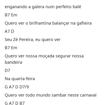
E
enganando a galera num perfeito balé
B7 Em
¿Q
Quero ver o brilhantina balançar na gafieira
pi
A7 D
Qu
Seu Zé Pereira, eu quero ver
D
B7 Em
Quero ver nossa moçada segurar nossa
Da
bandeira
Um
D7
E
Na quarta-feira
G A7 D D7/9
en
Quero ver todo mundo sambar neste carnaval
en
G A7 D B7