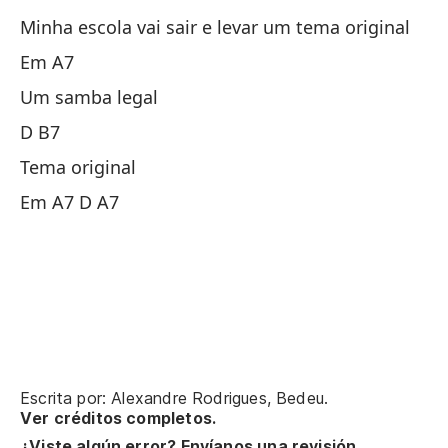
Minha escola vai sair e levar um tema original
B
Em A7
Qu
Um samba legal
ga
D B7
Qu
Tema original
A7
Em A7 D A7
Se
Se
B
Escrita por: Alexandre Rodrigues, Bedeu.
Qu
Ver créditos completos.
ba
¿Viste algún error? Envíanos una revisión.