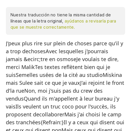
Nuestra traducción no tiene la misma cantidad de
líneas que la letra original,
ayúdanos a revisarla para
que se muestre correctamente.
J'peux plus rire sur plein de choses parce qu'il y
Ya
a trop dechosesAvec lesquelles j'pourrais
ha
jamais &ecirc;tre en osmoseJe voulais te dire,
Co
merci MalikTes textes reflètent bien qui je
Qu
suisSemelles usées de la cité au studioMiskina
Tu
mais Sulee sait ce que je vauxJ'ai rejoint le front
d'la rueNon, moi j'suis pas du crew des
Su
vendusQuand ils m'appellent à leur bureau j'y
Po
vaisIls veulent un truc coco pour l'succès, ils
Me
proposent decollaborerMais j'ai choisi le camp
des tranchées{Refrain:}Il y a ceux qui disent oui
No
et ceux qui disent nonMais ceux qui disent oui