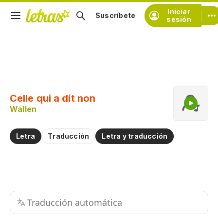
Iniciar
Suscríbete
sesión
Copiar fragmento
Copiar toda la letra
Celle qui a dit non
Practicar la pronunciación de
Wallen
Comentar sobre este fragmento
Letra
Traducción
Letra y traducción
Traducción automática