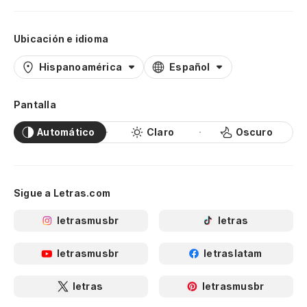
Ubicación e idioma
Hispanoamérica
Español
Pantalla
Automático
Claro
Oscuro
Sigue a Letras.com
letrasmusbr
letras
letrasmusbr
letraslatam
letras
letrasmusbr