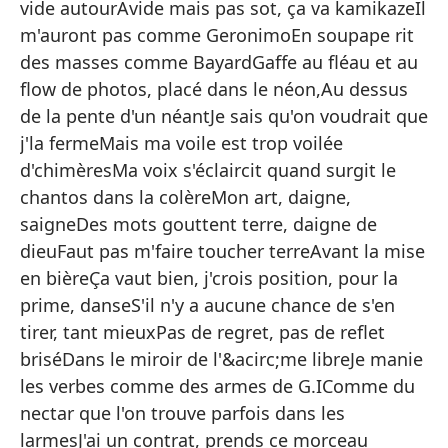
A 
vide autourAvide mais pas sot, ça va kamikazeIl
m'auront pas comme GeronimoEn soupape rit
Tr
des masses comme BayardGaffe au fléau et au
Cu
flow de photos, placé dans le néon,Au dessus
qu
de la pente d'un néantJe sais qu'on voudrait que
Su
j'la fermeMais ma voile est trop voilée
d'chimèresMa voix s'éclaircit quand surgit le
Pe
chantos dans la colèreMon art, daigne,
Na
saigneDes mots gouttent terre, daigne de
Ni
dieuFaut pas m'faire toucher terreAvant la mise
Mi
en bièreÇa vaut bien, j'crois position, pour la
prime, danseS'il n'y a aucune chance de s'en
Ca
tirer, tant mieuxPas de regret, pas de reflet
ve
briséDans le miroir de l'&acirc;me libreJe manie
Mi
les verbes comme des armes de G.IComme du
me
nectar que l'on trouve parfois dans les
No
larmesJ'ai un contrat, prends ce morceau