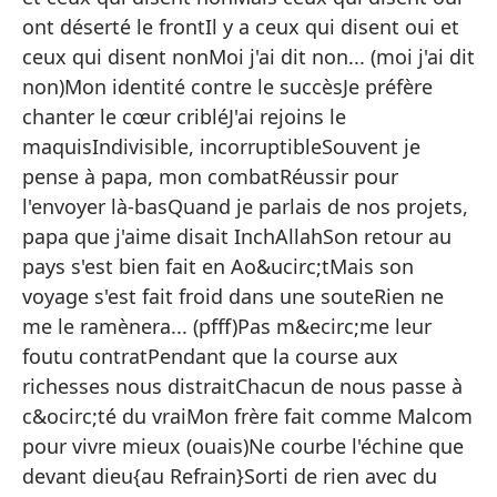
Cu
ont déserté le frontIl y a ceux qui disent oui et
Qu
ceux qui disent nonMoi j'ai dit non... (moi j'ai dit
co
non)Mon identité contre le succèsJe préfère
Pe
chanter le cœur cribléJ'ai rejoins le
maquisIndivisible, incorruptibleSouvent je
pense à papa, mon combatRéussir pour
Ha
l'envoyer là-basQuand je parlais de nos projets,
Pe
papa que j'aime disait InchAllahSon retour au
pays s'est bien fait en Ao&ucirc;tMais son
Ha
voyage s'est fait froid dans une souteRien ne
Yo
me le ramènera... (pfff)Pas m&ecirc;me leur
Mi
foutu contratPendant que la course aux
Pr
richesses nous distraitChacun de nous passe à
c&ocirc;té du vraiMon frère fait comme Malcom
Me
pour vivre mieux (ouais)Ne courbe l'échine que
In
devant dieu{au Refrain}Sorti de rien avec du