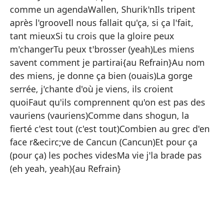
comme un agendaWallen, Shurik'nIls tripent
après l'grooveIl nous fallait qu'ça, si ça l'fait,
tant mieuxSi tu crois que la gloire peux
m'changerTu peux t'brosser (yeah)Les miens
savent comment je partirai{au Refrain}Au nom
Sa
des miens, je donne ça bien (ouais)La gorge
serrée, j'chante d'où je viens, ils croient
Áv
quoiFaut qu'ils comprennent qu'on est pas des
No
vauriens (vauriens)Comme dans shogun, la
En
fierté c'est tout (c'est tout)Combien au grec d'en
face r&ecirc;ve de Cancun (Cancun)Et pour ça
Cu
(pour ça) les poches videsMa vie j'la brade pas
co
(eh yeah, yeah){au Refrain}
So
Sé
Pe