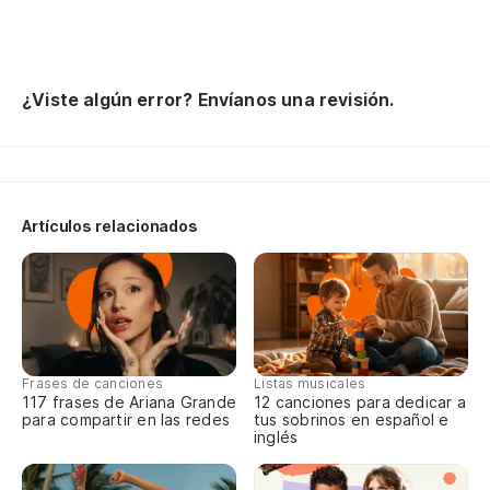
Mi
Mi
La
¿Viste algún error? Envíanos una revisión.
No
An
Va
Artículos relacionados
Si
Si
En
Ma
Frases de canciones
Listas musicales
Co
117 frases de Ariana Grande
12 canciones para dedicar a
para compartir en las redes
tus sobrinos en español e
lá
inglés
Te