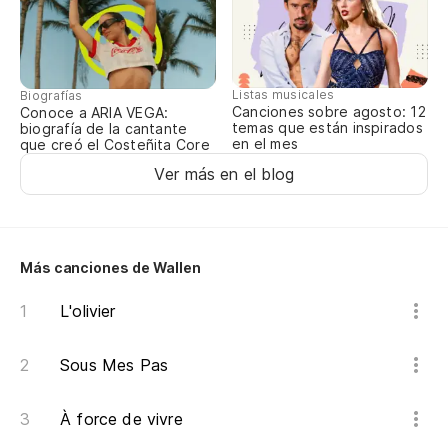
a
Wa
Se
Listas musicales
Biografías
Ne
Canciones sobre agosto: 12
Conoce a ARIA VEGA:
temas que están inspirados
biografía de la cantante
me
en el mes
que creó el Costeñita Core
Si
Ver más en el blog
Pu
Lo
Más canciones de Wallen
En
L'olivier
Co
Sous Mes Pas
ve
De
À force de vivre
(b