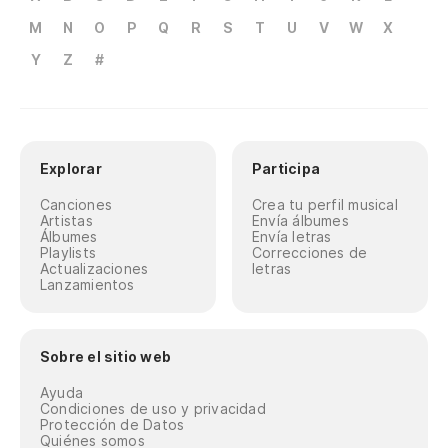
M
N
O
P
Q
R
S
T
U
V
W
X
Y
Z
#
Explorar
Participa
Canciones
Crea tu perfil musical
Artistas
Envía álbumes
Álbumes
Envía letras
Playlists
Correcciones de
Actualizaciones
letras
Lanzamientos
Sobre el sitio web
Ayuda
Condiciones de uso y privacidad
Protección de Datos
Quiénes somos