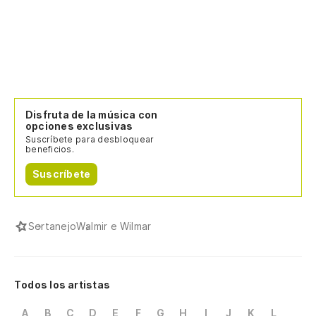
Disfruta de la música con
opciones exclusivas
Suscríbete para desbloquear
beneficios.
Suscríbete
Sertanejo
Walmir e Wilmar
Todos los artistas
A
B
C
D
E
F
G
H
I
J
K
L