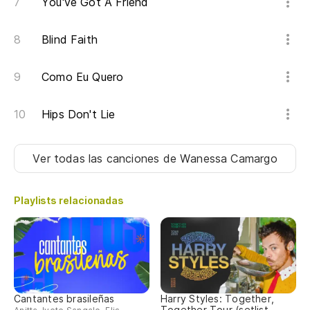
You've Got A Friend
¿C
Blind Faith
Ho
Como Eu Quero
Ah
Ah
Hips Don't Lie
Ah
Ver todas las canciones
de Wanessa Camargo
Ah,
Playlists relacionadas
He
I'
Cantantes brasileñas
Harry Styles: Together,
Together Tour (setlist