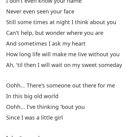
I don't even know your name
Ca
Never even seen your face
Y 
Still some times at night I think about you
An
Can't help, but wonder where you are
And sometimes I ask my heart
¿C
How long life will make me live without you
Ho
Ah, 'til then I will wait on my sweet someday
Ah
Ah
Oohh... There's someone out there for me
In this big old world
Pa
Oohh... I've thinking 'bout you
Wo
Since I was a little girl
Se