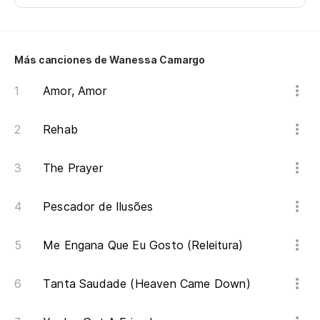
De
Ni
Más canciones de Wanessa Camargo
I 
Amor, Amor
Nu
Rehab
Aú
The Prayer
St
Pescador de Ilusões
No
Me Engana Que Eu Gosto (Releitura)
Ca
Y 
Tanta Saudade (Heaven Came Down)
An