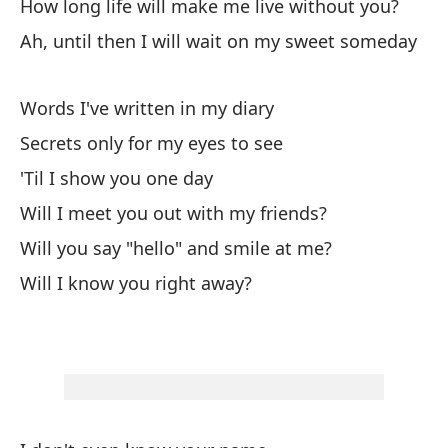
How long life will make me live without you?
Se
Ah, until then I will wait on my sweet someday
Se
¿H
Words I've written in my diary
Ha
Secrets only for my eyes to see
'Til I show you one day
Ni
Will I meet you out with my friends?
I 
Will you say "hello" and smile at me?
Will I know you right away?
Nu
Aú
St
No