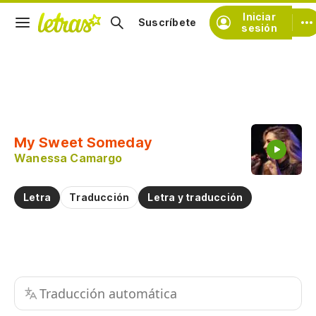
Iniciar
Suscríbete
sesión
Copiar fragmento
Copiar toda la letra
My Sweet Someday
Practicar la pronunciación de
Wanessa Camargo
Comentar sobre este fragmento
Letra
Traducción
Letra y traducción
Traducción automática