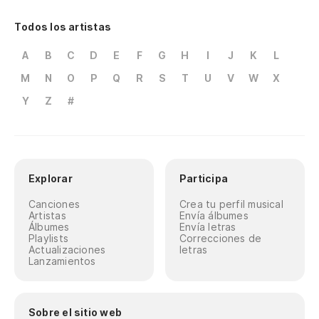
Todos los artistas
A
B
C
D
E
F
G
H
I
J
K
L
M
N
O
P
Q
R
S
T
U
V
W
X
Y
Z
#
Explorar
Participa
Canciones
Crea tu perfil musical
Artistas
Envía álbumes
Álbumes
Envía letras
Playlists
Correcciones de
Actualizaciones
letras
Lanzamientos
Sobre el sitio web