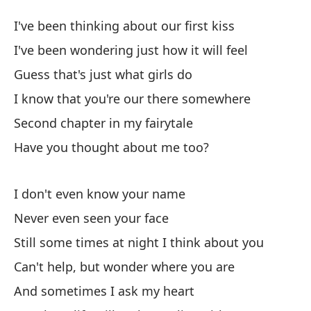
Mi
I've been thinking about our first kiss
M
I've been wondering just how it will feel
Guess that's just what girls do
He
I know that you're our there somewhere
I'
Second chapter in my fairytale
Me
Have you thought about me too?
I'
I don't even know your name
Su
Never even seen your face
Gu
Still some times at night I think about you
Sé
Can't help, but wonder where you are
I 
And sometimes I ask my heart