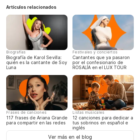
Artículos relacionados
¿C
Ho
Ah
Ah
Biografías
Festivales y conciertos
Biografía de Karol Sevilla:
Cantantes que ya pasaron
quién es la cantante de Soy
por el confesionario de
Luna
ROSALÍA en el LUX TOUR
Oh
Oo
En
Frases de canciones
Listas musicales
Oh
117 frases de Ariana Grande
12 canciones para dedicar a
para compartir en las redes
tus sobrinos en español e
Oo
inglés
Ver más en el blog