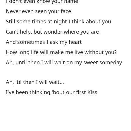
I don't even know your name
Se
Never even seen your face
Ha
Still some times at night I think about you
'T
Can't help, but wonder where you are
And sometimes I ask my heart
¿T
How long life will make me live without you?
Wi
Ah, until then I will wait on my sweet someday
¿D
Wi
Ah, 'til then I will wait...
I've been thinking 'bout our first Kiss
¿T
Wi