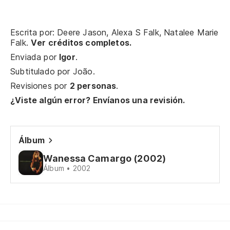
Escrita por: Deere Jason, Alexa S Falk, Natalee Marie
Ni
Falk.
Ver créditos completos.
Enviada por
Igor
.
I 
Subtitulado por
João
.
Nu
Revisiones por
2 personas
.
¿Viste algún error? Envíanos una revisión.
Aú
St
Álbum
No
Wanessa Camargo (2002)
Álbum • 2002
Ca
Y 
An