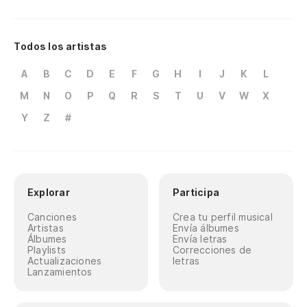
Todos los artistas
A
B
C
D
E
F
G
H
I
J
K
L
M
N
O
P
Q
R
S
T
U
V
W
X
Y
Z
#
Explorar
Participa
Canciones
Crea tu perfil musical
Artistas
Envía álbumes
Álbumes
Envía letras
Playlists
Correcciones de
Actualizaciones
letras
Lanzamientos