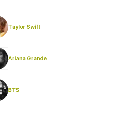
Taylor Swift
Ariana Grande
BTS