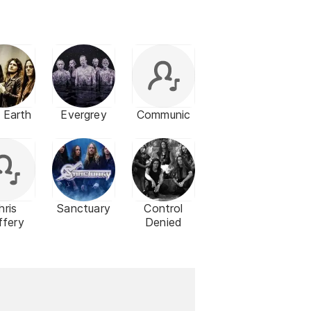
 Earth
Evergrey
Communic
hris
Sanctuary
Control
ffery
Denied