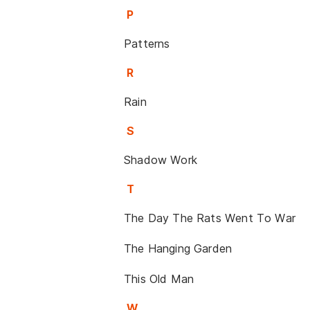
P
Patterns
R
Rain
S
Shadow Work
T
The Day The Rats Went To War
The Hanging Garden
This Old Man
W