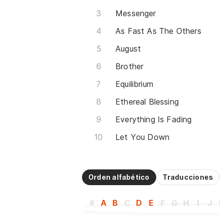
Messenger
As Fast As The Others
August
Brother
Equilibrium
Ethereal Blessing
Everything Is Fading
Let You Down
Orden alfabético
Traducciones
#
A
B
C
D
E
F
G
H
I
J