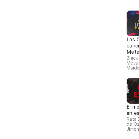
Las 
canc
Meta
Black
Metall
Maide
El me
en e
Rata 
de Oz
Jimen