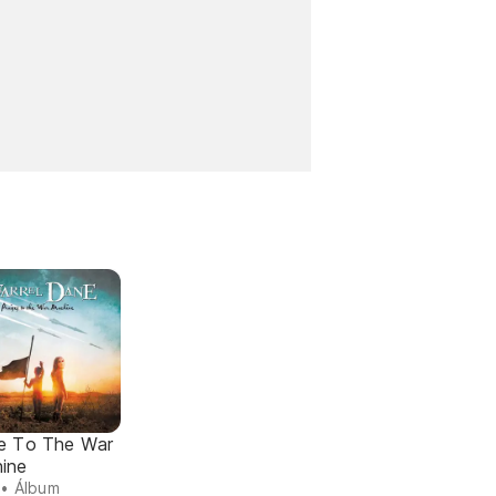
se To The War
ine
• Álbum