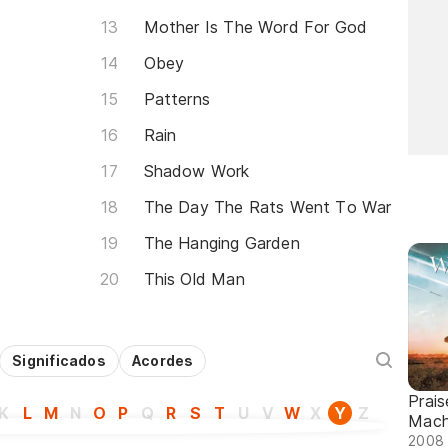
Mother Is The Word For God
Obey
Patterns
Rain
Shadow Work
The Day The Rats Went To War
The Hanging Garden
This Old Man
Significados
Acordes
Prai
K
L
M
N
O
P
Q
R
S
T
U
V
W
X
Y
Z
Mach
2008 