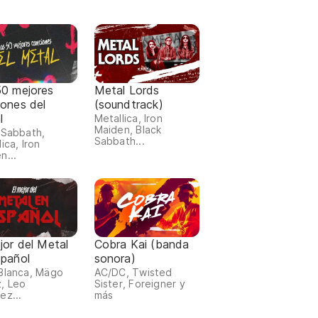
50 mejores
Metal Lords
iones del
(soundtrack)
l
Metallica, Iron
Maiden, Black
 Sabbath,
Sabbath...
ica, Iron
n...
jor del Metal
Cobra Kai (banda
spañol
sonora)
Blanca, Mägo
AC/DC, Twisted
, Leo
Sister, Foreigner y
ez...
más