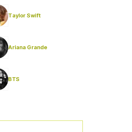
Taylor Swift
Ariana Grande
Helabusador) [explícita]
BTS