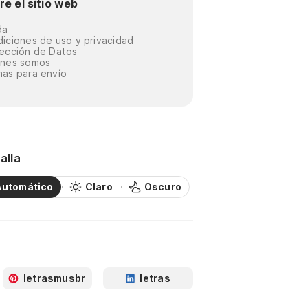
re el sitio web
da
iciones de uso y privacidad
ección de Datos
énes somos
as para envío
alla
Automático
Claro
Oscuro
letrasmusbr
letras