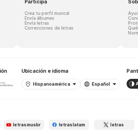
Participa
Sob
Crea tu perfil musical
Ayu
Envía álbumes
Cond
Envía letras
Prot
Correcciones de letras
Qui
Norm
ión
Ubicación e idioma
Pant
Hispanoamérica
Español
letrasmusbr
letraslatam
letras