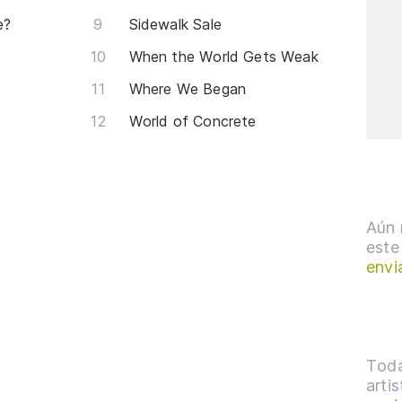
e?
Sidewalk Sale
When the World Gets Weak
Where We Began
World of Concrete
Aún 
este
envi
Toda
arti