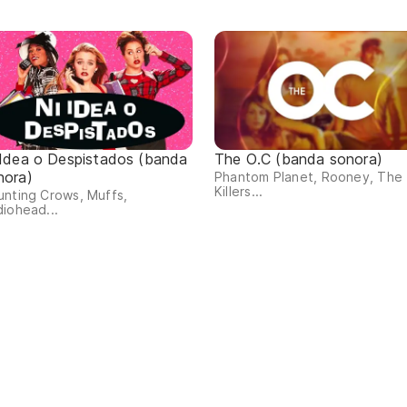
 Idea o Despistados (banda
The O.C (banda sonora)
nora)
Phantom Planet, Rooney, The
Killers...
nting Crows, Muffs,
iohead...