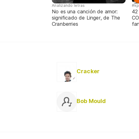
Analizando letras
#k
No es una canción de amor:
42
significado de Linger, de The
CO
Cranberries
fa
Cracker
Bob Mould