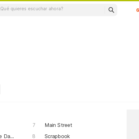
Su
Main Street
Have You Once Recalled the Days?
Scrapbook