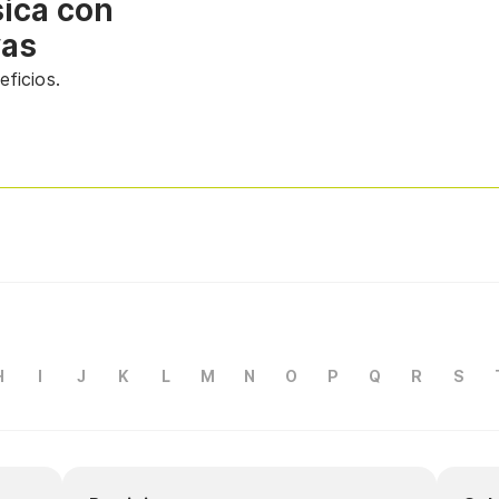
sica con
vas
ficios.
H
I
J
K
L
M
N
O
P
Q
R
S