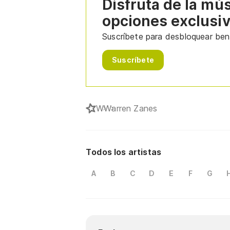
Disfruta de la mú
opciones exclusi
Suscríbete para desbloquear bene
Suscríbete
W
Warren Zanes
Todos los artistas
A
B
C
D
E
F
G