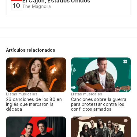
El Cajon, Estados Unidos
10
The Magnolia
Po
I 
So
It'
Artículos relacionados
Es
ca
It
Listas musicales
Listas musicales
Te
26 canciones de los 80 en
Canciones sobre la guerra
inglés que marcaron la
para protestar contra los
década
conflictos armados
Oh
h