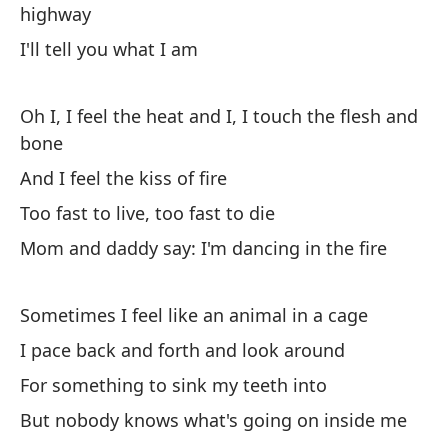
highway
Y 
I'll tell you what I am
An
Oh I, I feel the heat and I, I touch the flesh and
So
bone
I'
And I feel the kiss of fire
Too fast to live, too fast to die
Y 
Mom and daddy say: I'm dancing in the fire
Sometimes I feel like an animal in a cage
I pace back and forth and look around
For something to sink my teeth into
Si
But nobody knows what's going on inside me
If