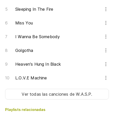
I 
Sleeping In The Fire
Pa
Miss You
Fo
Pe
I Wanna Be Somebody
Bu
Golgotha
Heaven's Hung In Black
L.O.V.E Machine
Ver todas las canciones
de W.A.S.P.
Playlists relacionadas