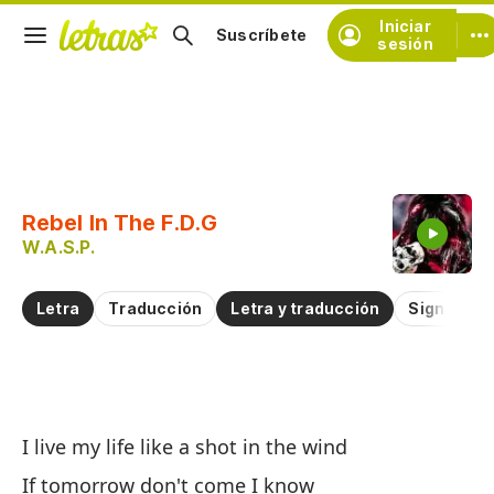
Iniciar
Suscríbete
sesión
Copiar fragmento
Copiar toda la letra
Rebel In The F.D.G
Practicar la pronunciación de
W.A.S.P.
Comentar sobre este fragmento
Letra
Traducción
Letra y traducción
Significad
Re
I live my life like a shot in the wind
Re
If tomorrow don't come I know