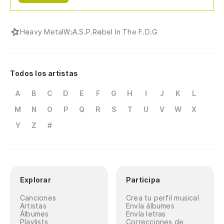
Heavy Metal
W.A.S.P.
Rebel In The F.D.G
Todos los artistas
A
B
C
D
E
F
G
H
I
J
K
L
M
N
O
P
Q
R
S
T
U
V
W
X
Y
Z
#
Explorar
Participa
Canciones
Crea tu perfil musical
Artistas
Envía álbumes
Álbumes
Envía letras
Playlists
Correcciones de