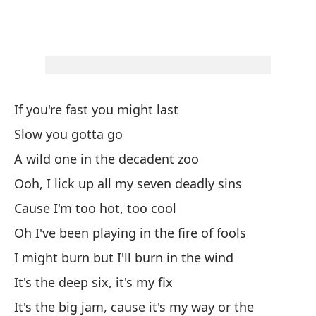
El
Th
So
If you're fast you might last
It'
Slow you gotta go
Es
A wild one in the decadent zoo
ca
Ooh, I lick up all my seven deadly sins
It
Cause I'm too hot, too cool
Te
Oh I've been playing in the fire of fools
I might burn but I'll burn in the wind
I'l
It's the deep six, it's my fix
So
It's the big jam, cause it's my way or the