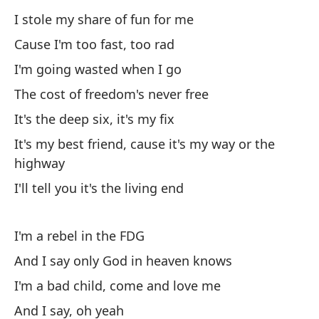
I stole my share of fun for me
Vi
Cause I'm too fast, too rad
I 
I'm going wasted when I go
Si
The cost of freedom's never free
If
It's the deep six, it's my fix
It's my best friend, cause it's my way or the
Me
highway
I 
I'll tell you it's the living end
Po
ra
I'm a rebel in the FDG
Ca
And I say only God in heaven knows
I'm a bad child, come and love me
Me
And I say, oh yeah
I'