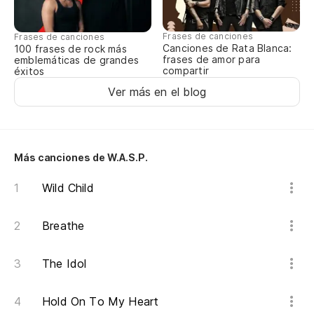
Oh
Frases de canciones
Frases de canciones
Y 
Canciones de Rata Blanca:
100 frases de rock más
frases de amor para
emblemáticas de grandes
compartir
éxitos
De
Ver más en el blog
pa
To
Más canciones de W.A.S.P.
Ma
Mo
Wild Child
Breathe
A 
So
The Idol
Ca
Hold On To My Heart