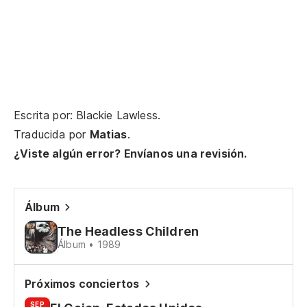
Ti
Un
A 
Escrita por: Blackie Lawless.
Oh
Traducida por
Matias
.
Oo
¿Viste algún error? Envíanos una revisión.
Po
fr
Álbum
Ca
The Headless Children
Álbum • 1989
Oh
to
Próximos conciertos
Oh
SEP