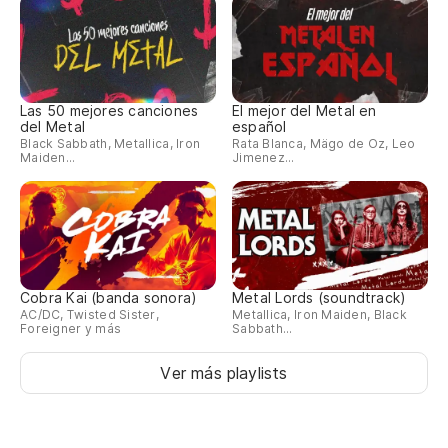
Las 50 mejores canciones
El mejor del Metal en
del Metal
español
Black Sabbath, Metallica, Iron
Rata Blanca, Mägo de Oz, Leo
Maiden...
Jimenez...
Cobra Kai (banda sonora)
Metal Lords (soundtrack)
AC/DC, Twisted Sister,
Metallica, Iron Maiden, Black
Foreigner y más
Sabbath...
Ver más playlists