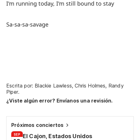
I'm running today, I'm still bound to stay
Na
No
Sa-sa-sa-savage
To
Al
Es
q
I'
Escrita por: Blackie Lawless, Chris Holmes, Randy
Piper.
No
¿Viste algún error? Envíanos una revisión.
Do
Próximos conciertos
SEP
El Cajon, Estados Unidos