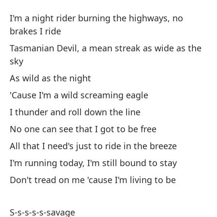
Sa
I'm a night rider burning the highways, no
S
brakes I ride
Tasmanian Devil, a mean streak as wide as the
So
sky
au
As wild as the night
I'
'Cause I'm a wild screaming eagle
ri
I thunder and roll down the line
De
No one can see that I got to be free
am
All that I need's just to ride in the breeze
Ta
I'm running today, I'm still bound to stay
Ta
Don't tread on me 'cause I'm living to be
Po
S-s-s-s-s-savage