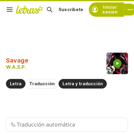
Iniciar
Suscríbete
sesión
Copiar fragmento
Copiar toda la letra
Savage
Practicar la pronunciación de
W.A.S.P.
Comentar sobre este fragmento
Letra
Traducción
Letra y traducción
Traducción automática