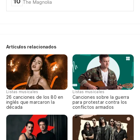
10
The Magnolia
S-
No
Artículos relacionados
Qu
Na
No
Listas musicales
Listas musicales
26 canciones de los 80 en
Canciones sobre la guerra
inglés que marcaron la
para protestar contra los
To
década
conflictos armados
Al
Es