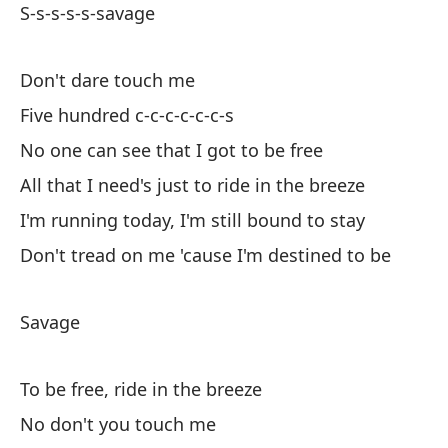
S-s-s-s-s-savage
Do
Don't dare touch me
S-
Five hundred c-c-c-c-c-c-s
No one can see that I got to be free
So
All that I need's just to ride in the breeze
de
I'm running today, I'm still bound to stay
I'
Don't tread on me 'cause I'm destined to be
Mi
cr
Savage
My
no
To be free, ride in the breeze
Mi
No don't you touch me