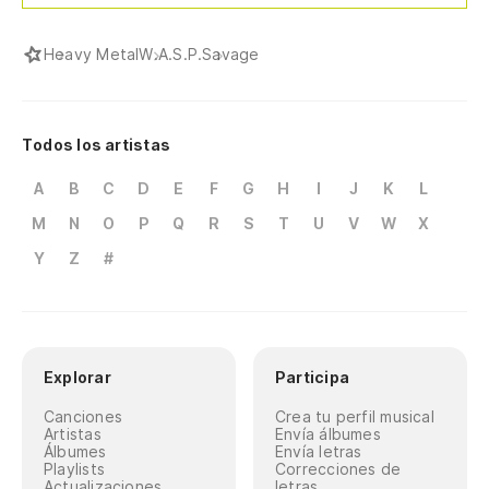
Heavy Metal
W.A.S.P.
Savage
Todos los artistas
A
B
C
D
E
F
G
H
I
J
K
L
M
N
O
P
Q
R
S
T
U
V
W
X
Y
Z
#
Explorar
Participa
Canciones
Crea tu perfil musical
Artistas
Envía álbumes
Álbumes
Envía letras
Playlists
Correcciones de
Actualizaciones
letras