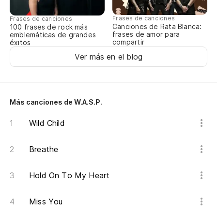
q
I'
Frases de canciones
Frases de canciones
Canciones de Rata Blanca:
100 frases de rock más
frases de amor para
emblemáticas de grandes
No
compartir
éxitos
de
Ver más en el blog
Do
Más canciones de W.A.S.P.
Sa
Wild Child
Se
Breathe
To
Hold On To My Heart
No
Miss You
Es