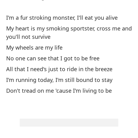
'C
I'm a fur stroking monster, I'll eat you alive
Tr
My heart is my smoking sportster, cross me and
I 
you'll not survive
Na
My wheels are my life
No
No one can see that I got to be free
All that I need's just to ride in the breeze
To
I'm running today, I'm still bound to stay
Al
Don't tread on me 'cause I'm living to be
Es
q
I'
No