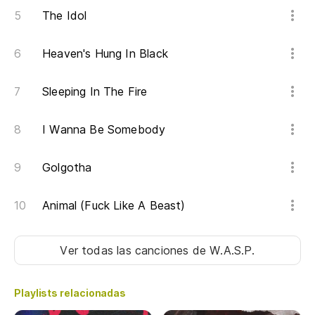
q
The Idol
I'
Heaven's Hung In Black
Sa
Sleeping In The Fire
I Wanna Be Somebody
Golgotha
Animal (Fuck Like A Beast)
Ver todas las canciones
de W.A.S.P.
Playlists relacionadas