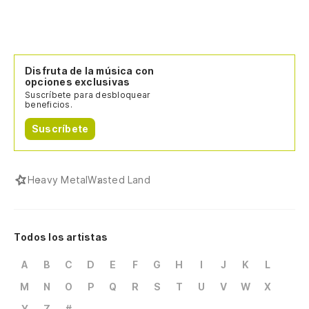
Disfruta de la música con
opciones exclusivas
Suscríbete para desbloquear
beneficios.
Suscríbete
Heavy Metal
Wasted Land
Todos los artistas
A
B
C
D
E
F
G
H
I
J
K
L
M
N
O
P
Q
R
S
T
U
V
W
X
Y
Z
#