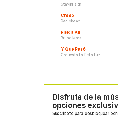
StayInFaith
Creep
Radiohead
Risk It All
Bruno Mars
Y Que Pasó
Orquesta La Bella Luz
Disfruta de la mú
opciones exclusi
Suscríbete para desbloquear bene