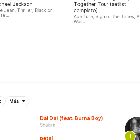
chael Jackson
Together Tour (setlist
completo)
lie Jean, Thriller, Black or
te...
Aperture, Sign of the Times, As
Was...
k
Más
Dai Dai (feat. Burna Boy)
Shakira
petal