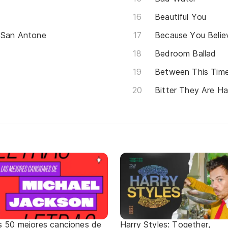
Beautiful You
n San Antone
Because You Belie
Bedroom Ballad
Between This Time
Bitter They Are Ha
s 50 mejores canciones de
Harry Styles: Together,