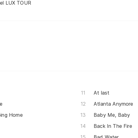
 el LUX TOUR
At last
e
Atlanta Anymore
oing Home
Baby Me, Baby
Back In The Fire
Bad Water