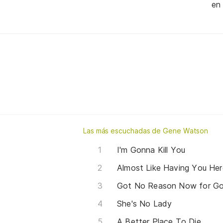
en
Las más escuchadas de Gene Watson
I'm Gonna Kill You
Almost Like Having You Her
Got No Reason Now for G
She's No Lady
A Better Place To Die