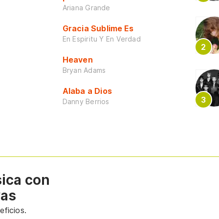
Ariana Grande
Gracia Sublime Es
En Espiritu Y En Verdad
Heaven
Bryan Adams
Alaba a Dios
Danny Berrios
sica con
vas
ficios.