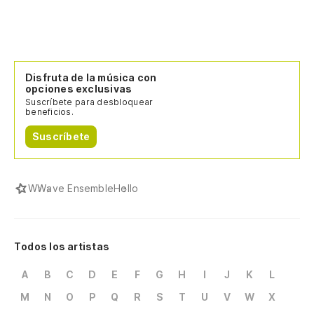
Disfruta de la música con
opciones exclusivas
Suscríbete para desbloquear
beneficios.
Suscríbete
W
Wave Ensemble
Hello
Todos los artistas
A
B
C
D
E
F
G
H
I
J
K
L
M
N
O
P
Q
R
S
T
U
V
W
X