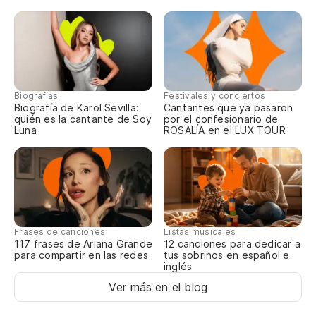
do
de
Biografías
Festivales y conciertos
su
Biografía de Karol Sevilla:
Cantantes que ya pasaron
quién es la cantante de Soy
por el confesionario de
Luna
ROSALÍA en el LUX TOUR
ho
to
al
Frases de canciones
Listas musicales
117 frases de Ariana Grande
12 canciones para dedicar a
para compartir en las redes
tus sobrinos en español e
inglés
Ver más en el blog