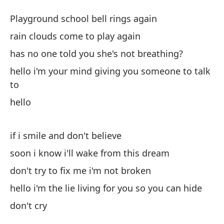
H
Playground school bell rings again
He
rain clouds come to play again
has no one told you she's not breathing?
La
hello i'm your mind giving you someone to talk
n
to
Pl
hello
la
ra
if i smile and don't believe
soon i know i'll wake from this dream
¿n
don't try to fix me i'm not broken
ha
hello i'm the lie living for you so you can hide
ho
don't cry
ha