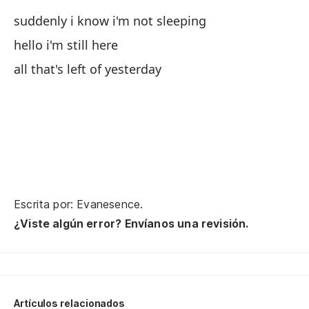
he
suddenly i know i'm not sleeping
hello i'm still here
ho
all that's left of yesterday
si
pr
so
do
Escrita por: Evanesence.
do
¿Viste algún error? Envíanos una revisión.
ho
pu
he
Artículos relacionados