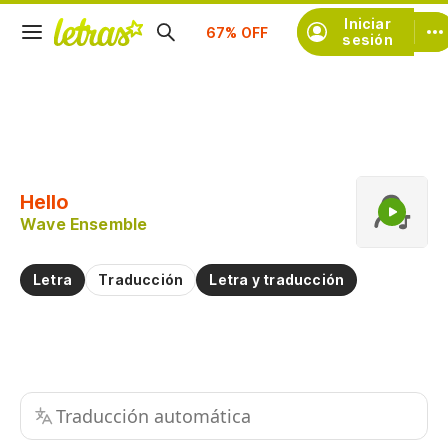
Iniciar
Suscríbete
sesión
Copiar fragmento
Copiar toda la letra
Hello
Practicar la pronunciación de
Wave Ensemble
Comentar sobre este fragmento
Letra
Traducción
Letra y traducción
Traducción automática