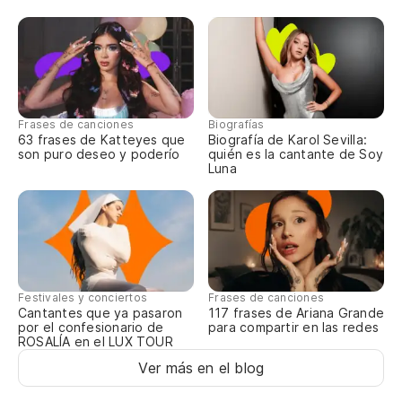
no
au
Frases de canciones
Biografías
th
63 frases de Katteyes que
Biografía de Karol Sevilla:
son puro deseo y poderío
quién es la cantante de Soy
Luna
no
Di
Go
Festivales y conciertos
Frases de canciones
de
Cantantes que ya pasaron
117 frases de Ariana Grande
por el confesionario de
para compartir en las redes
ROSALÍA en el LUX TOUR
nu
Ver más en el blog
ne