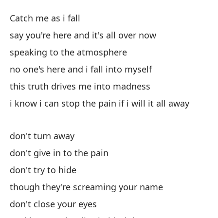
S
Catch me as i fall
W
say you're here and it's all over now
speaking to the atmosphere
At
no one's here and i fall into myself
di
this truth drives me into madness
sa
i know i can stop the pain if i will it all away
ha
don't turn away
sp
don't give in to the pain
na
don't try to hide
no
though they're screaming your name
don't close your eyes
es