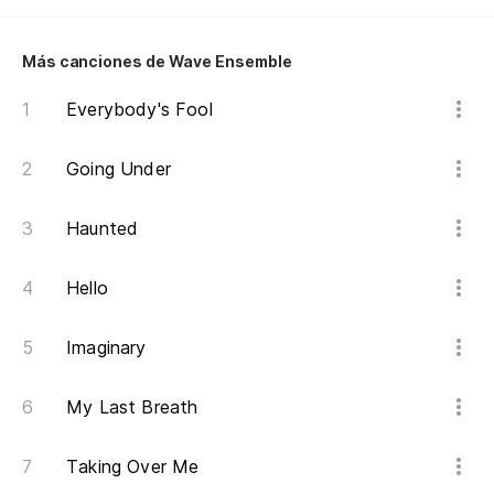
án
Más canciones de Wave Ensemble
Everybody's Fool
vo
wh
Going Under
mu
Haunted
ac
Hello
Imaginary
el
sh
My Last Breath
¿e
Taking Over Me
up