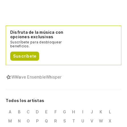
Disfruta de la música con
opciones exclusivas
Suscríbete para desbloquear
beneficios.
Suscríbete
W
Wave Ensemble
Whisper
Todos los artistas
A
B
C
D
E
F
G
H
I
J
K
L
M
N
O
P
Q
R
S
T
U
V
W
X