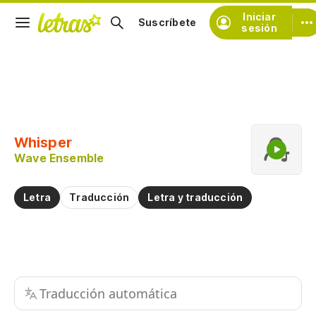
Iniciar
Suscríbete
sesión
Copiar fragmento
Copiar toda la letra
Whisper
Practicar la pronunciación de
Wave Ensemble
Comentar sobre este fragmento
Letra
Traducción
Letra y traducción
Traducción automática