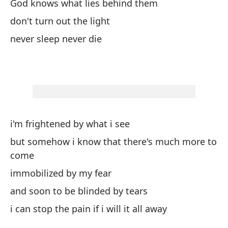
God knows what lies behind them
th
don't turn out the light
sé
never sleep never die
i 
no
de
i'm frightened by what i see
but somehow i know that there's much more to
no
come
immobilized by my fear
au
and soon to be blinded by tears
th
i can stop the pain if i will it all away
no