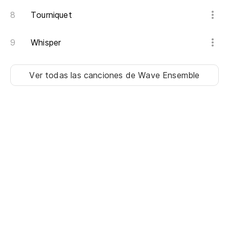
Tourniquet
ab
le
Whisper
fo
Ver todas las canciones
de Wave Ensemble