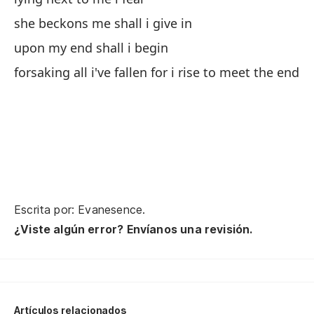
pe
po
she beckons me shall i give in
bu
upon my end shall i begin
c
forsaking all i've fallen for i rise to meet the end
in
y 
an
pu
Escrita por: Evanesence.
i c
¿Viste algún error? Envíanos una revisión.
no
de
Artículos relacionados