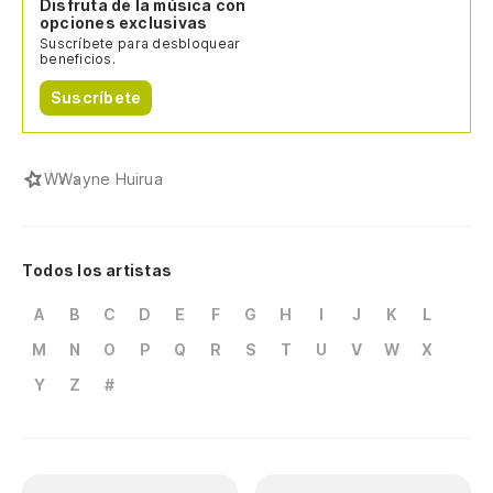
Disfruta de la música con
opciones exclusivas
Suscríbete para desbloquear
beneficios.
Suscríbete
W
Wayne Huirua
Todos los artistas
A
B
C
D
E
F
G
H
I
J
K
L
M
N
O
P
Q
R
S
T
U
V
W
X
Y
Z
#