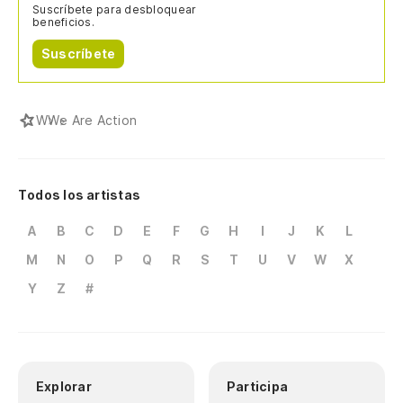
Suscríbete para desbloquear
beneficios.
Suscríbete
W
We Are Action
Todos los artistas
A
B
C
D
E
F
G
H
I
J
K
L
M
N
O
P
Q
R
S
T
U
V
W
X
Y
Z
#
Explorar
Participa