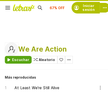
Suscríbete
Iniciar
sesión
We Are Action
Escuchar
Aleatorio
Más reproducidas
At Least We're Still Alive