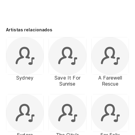
Artistas relacionados
Sydney
Save It For
A Farewell
Sunrise
Rescue
Eudora
The City's
For Felix