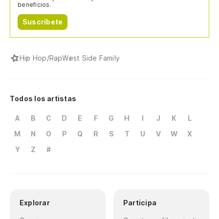
beneficios.
Suscríbete
Hip Hop/Rap
West Side Family
Todos los artistas
A
B
C
D
E
F
G
H
I
J
K
L
M
N
O
P
Q
R
S
T
U
V
W
X
Y
Z
#
Explorar
Participa