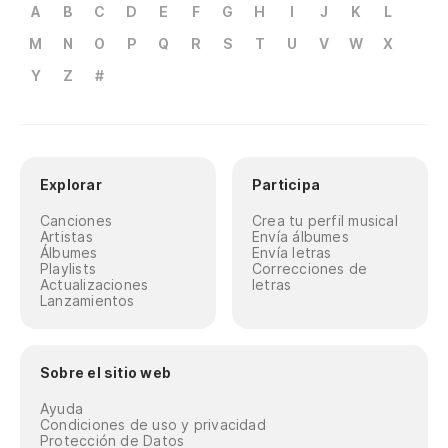
A
B
C
D
E
F
G
H
I
J
K
L
M
N
O
P
Q
R
S
T
U
V
W
X
Y
Z
#
Explorar
Participa
Canciones
Crea tu perfil musical
Artistas
Envía álbumes
Álbumes
Envía letras
Playlists
Correcciones de
Actualizaciones
letras
Lanzamientos
Sobre el sitio web
Ayuda
Condiciones de uso y privacidad
Protección de Datos