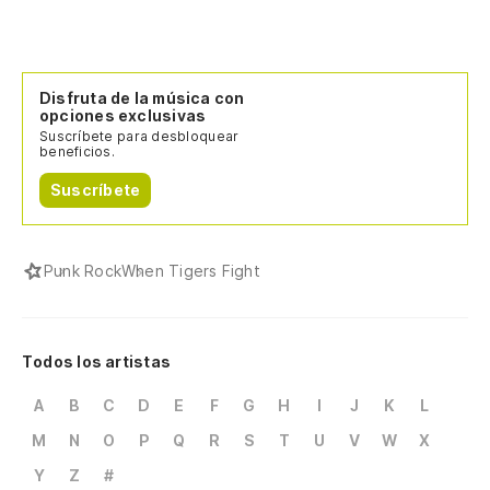
Disfruta de la música con
opciones exclusivas
Suscríbete para desbloquear
beneficios.
Suscríbete
Punk Rock
When Tigers Fight
Todos los artistas
A
B
C
D
E
F
G
H
I
J
K
L
M
N
O
P
Q
R
S
T
U
V
W
X
Y
Z
#