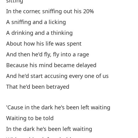
sitting
Li
In the corner, sniffing out his 20%
Gu
A sniffing and a licking
Re
A drinking and a thinking
About how his life was spent
El
And then he'd fly, fly into a rage
Sc
Because his mind became delayed
El
And he'd start accusing every one of us
Ti
That he'd been betrayed
To
'Cause in the dark he's been left waiting
Al
Waiting to be told
In the dark he's been left waiting