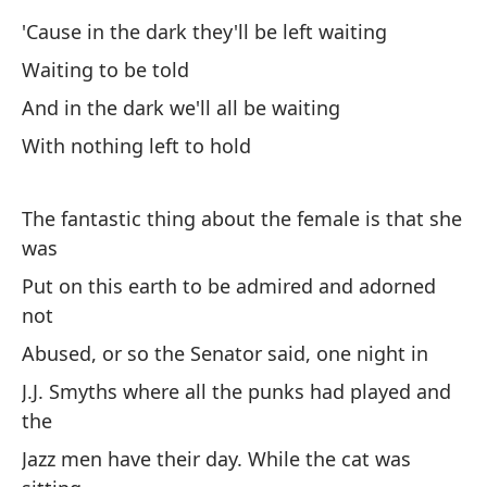
'Cause in the dark they'll be left waiting
Y 
Waiting to be told
An
And in the dark we'll all be waiting
Si
With nothing left to hold
Wi
The fantastic thing about the female is that she
was
De
Put on this earth to be admired and adorned
I 
not
Mi
Abused, or so the Senator said, one night in
St
J.J. Smyths where all the punks had played and
the
Co
Jazz men have their day. While the cat was
qu