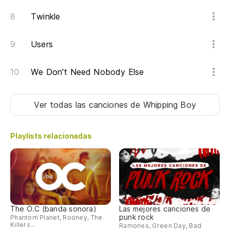
Twinkle
Y 
An
Users
De
We Don't Need Nobody Else
Th
Ver todas las canciones
de Whipping Boy
Po
'C
Playlists relacionadas
Es
En
The O.C (banda sonora)
Las mejores canciones de
In
punk rock
Phantom Planet, Rooney, The
Killers...
Ramones, Green Day, Bad