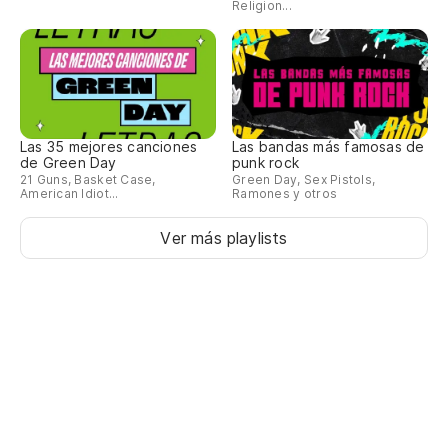
Religion...
Si
Wi
Y 
Las 35 mejores canciones
Las bandas más famosas de
An
de Green Day
punk rock
21 Guns, Basket Case,
Green Day, Sex Pistols,
American Idiot...
Ramones y otros
Nu
Ver más playlists