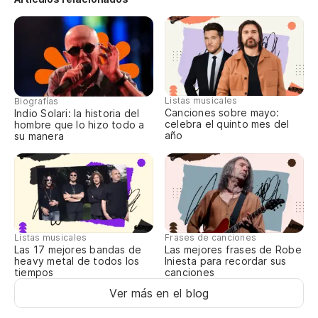
Pu
ad
Pu
Listas musicales
Biografías
Ab
Canciones sobre mayo:
Indio Solari: la historia del
celebra el quinto mes del
hombre que lo hizo todo a
año
su manera
Ab
J.
to
J.
Listas musicales
Frases de canciones
Las 17 mejores bandas de
Las mejores frases de Robe
Ho
heavy metal de todos los
Iniesta para recordar sus
tiempos
canciones
es
Ver más en el blog
Ja