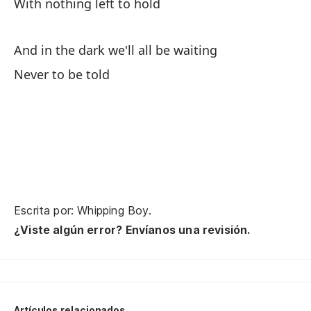
With nothing left to hold
And in the dark we'll all be waiting
Po
Never to be told
'C
Es
Y 
An
Escrita por: Whipping Boy.
Si
¿Viste algún error? Envíanos una revisión.
Wi
Lo
Th
Artículos relacionados