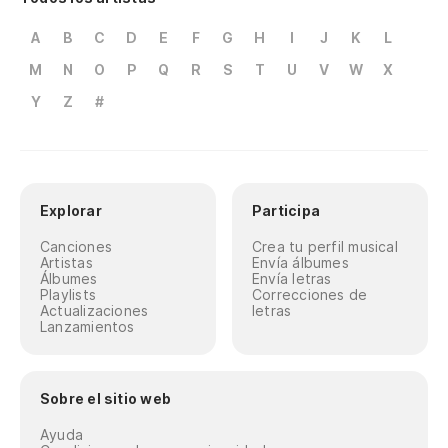
A
B
C
D
E
F
G
H
I
J
K
L
M
N
O
P
Q
R
S
T
U
V
W
X
Y
Z
#
Explorar
Participa
Canciones
Crea tu perfil musical
Artistas
Envía álbumes
Álbumes
Envía letras
Playlists
Correcciones de
Actualizaciones
letras
Lanzamientos
Sobre el sitio web
Ayuda