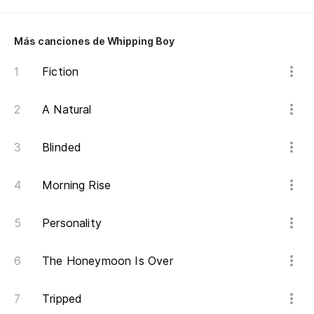
En
Más canciones de Whipping Boy
In
Fiction
Ol
A Natural
Be
Blinded
En
Morning Rise
Ab
Y 
Personality
An
The Honeymoon Is Over
Po
Tripped
Be