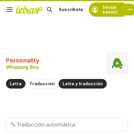
Iniciar
Suscríbete
sesión
Copiar fragmento
Copiar toda la letra
Personality
Practicar la pronunciación de
Whipping Boy
Comentar sobre este fragmento
Letra
Traducción
Letra y traducción
Traducción automática