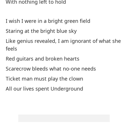
With nothing left to hold
Su
Ve
I wish I were in a bright green field
So
Staring at the bright blue sky
Like genius revealed, I am ignorant of what she
Dí
feels
So
Red guitars and broken hearts
Scarecrow bleeds what no-one needs
El
Ticket man must play the clown
Re
All our lives spent Underground
Ah
No
Es