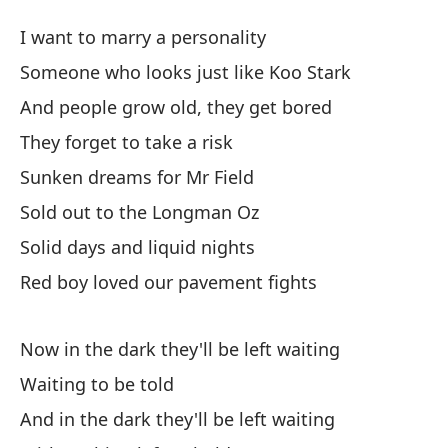
Pe
I want to marry a personality
Pe
Someone who looks just like Koo Stark
And people grow old, they get bored
Qu
They forget to take a risk
I 
Sunken dreams for Mr Field
Al
Sold out to the Longman Oz
So
Solid days and liquid nights
Red boy loved our pavement fights
Y 
An
Now in the dark they'll be left waiting
Ol
Waiting to be told
And in the dark they'll be left waiting
Su