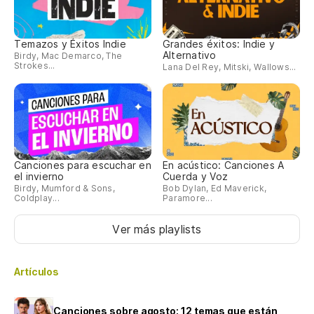
Temazos y Éxitos Indie
Grandes éxitos: Indie y
Alternativo
Birdy, Mac Demarco, The
Strokes...
Lana Del Rey, Mitski, Wallows...
Canciones para escuchar en
En acústico: Canciones A
el invierno
Cuerda y Voz
Birdy, Mumford & Sons,
Bob Dylan, Ed Maverick,
Coldplay...
Paramore...
Ver más playlists
Artículos
Canciones sobre agosto: 12 temas que están