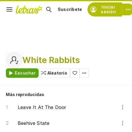
Iniciar
Suscríbete
sesión
White Rabbits
Escuchar
Aleatorio
Más reproducidas
Leave It At The Door
Beehive State