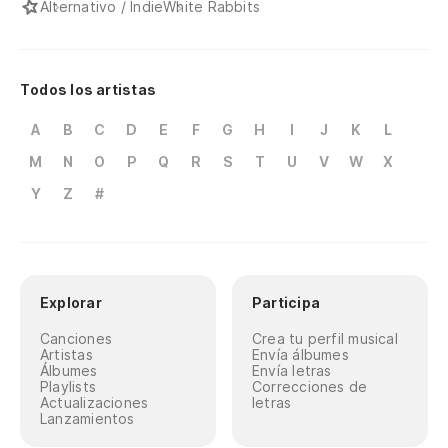
Alternativo / Indie
White Rabbits
Todos los artistas
A
B
C
D
E
F
G
H
I
J
K
L
M
N
O
P
Q
R
S
T
U
V
W
X
Y
Z
#
Explorar
Participa
Canciones
Crea tu perfil musical
Artistas
Envía álbumes
Álbumes
Envía letras
Playlists
Correcciones de
Actualizaciones
letras
Lanzamientos