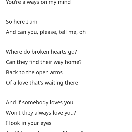
You're always on my mind
O
A 
So here I am
¿P
And can you, please, tell me, oh
De
es
Where do broken hearts go?
Y 
Can they find their way home?
¿N
Back to the open arms
Te
Of a love that's waiting there
Y 
And if somebody loves you
Y 
Won't they always love you?
yo
I look in your eyes
Mi