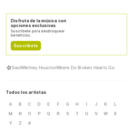
Disfruta de la música con
opciones exclusivas
Suscríbete para desbloquear
beneficios.
Suscríbete
Soul
Whitney Houston
Where Do Broken Hearts Go
Todos los artistas
A
B
C
D
E
F
G
H
I
J
K
L
M
N
O
P
Q
R
S
T
U
V
W
X
Y
Z
#