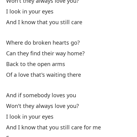
Won't they always love you?
¿P
I look in your eyes
De
And I know that you still care
es
Y 
Where do broken hearts go?
¿N
Can they find their way home?
Mi
Back to the open arms
Y 
Of a love that's waiting there
Pa
And if somebody loves you
To
Won't they always love you?
I look in your eyes
And I know that you still care for me