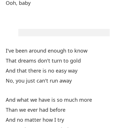
Ooh, baby
He
Qu
Y 
No
Y 
I've been around enough to know
Qu
That dreams don't turn to gold
Y 
And that there is no easy way
Si
No, you just can't run away
As
And what we have is so much more
Than we ever had before
And no matter how I try