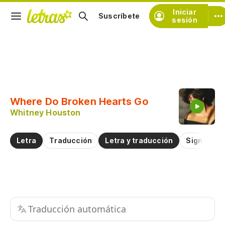
Iniciar
Suscríbete
sesión
Copiar fragmento
Copiar toda la letra
Where Do Broken Hearts Go
Practicar la pronunciación de
Whitney Houston
Comentar sobre este fragmento
Letra
Traducción
Letra y traducción
Significad
Traducción automática