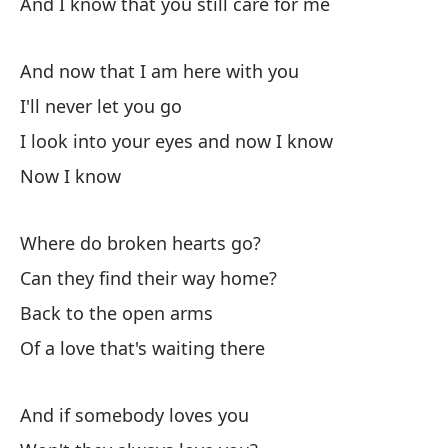
And I know that you still care for me
Y 
Ah
And now that I am here with you
I'll never let you go
A 
I look into your eyes and now I know
¿P
Now I know
De
es
Where do broken hearts go?
Y 
Can they find their way home?
¿N
Back to the open arms
Mi
Of a love that's waiting there
Y 
And if somebody loves you
A 