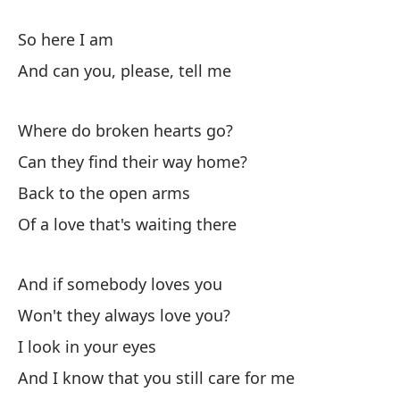
Es
As
So here I am
And can you, please, tell me
O
A 
Where do broken hearts go?
¿P
Can they find their way home?
De
Back to the open arms
es
Of a love that's waiting there
Y 
¿N
And if somebody loves you
Te
Won't they always love you?
Y 
I look in your eyes
O
And I know that you still care for me