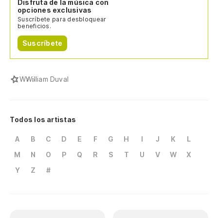
Disfruta de la música con
opciones exclusivas
Suscríbete para desbloquear
beneficios.
Suscríbete
W
William Duval
Todos los artistas
A
B
C
D
E
F
G
H
I
J
K
L
M
N
O
P
Q
R
S
T
U
V
W
X
Y
Z
#