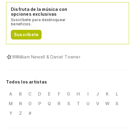
Disfruta de la música con
opciones exclusivas
Suscríbete para desbloquear
beneficios.
Suscríbete
W
William Newell & Daniel Towner
Todos los artistas
A
B
C
D
E
F
G
H
I
J
K
L
M
N
O
P
Q
R
S
T
U
V
W
X
Y
Z
#