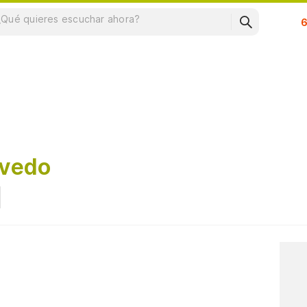
Su
evedo