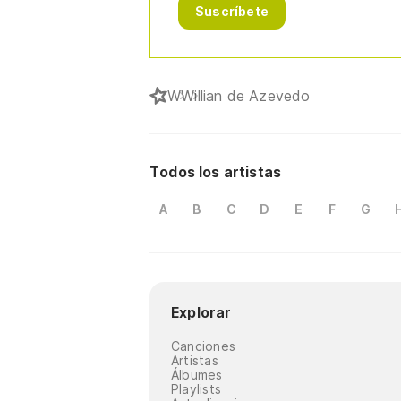
Suscríbete
W
Willian de Azevedo
Todos los artistas
A
B
C
D
E
F
G
Explorar
Canciones
Artistas
Álbumes
Playlists