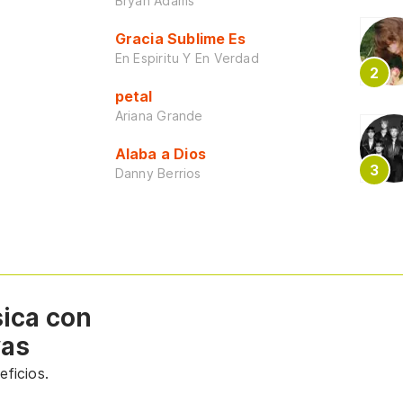
Bryan Adams
Gracia Sublime Es
En Espiritu Y En Verdad
petal
Ariana Grande
Alaba a Dios
Danny Berrios
sica con
vas
ficios.