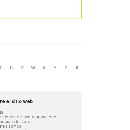
T
U
V
W
X
Y
Z
#
re el sitio web
da
iciones de uso y privacidad
ección de Datos
énes somos