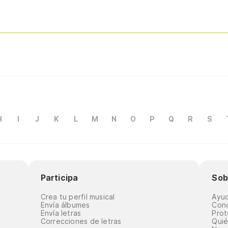
H
I
J
K
L
M
N
O
P
Q
R
S
Participa
Sob
Crea tu perfil musical
Ayu
Envía álbumes
Cond
Envía letras
Prot
Correcciones de letras
Qui