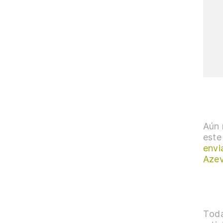
Aún 
este
envi
Aze
Toda