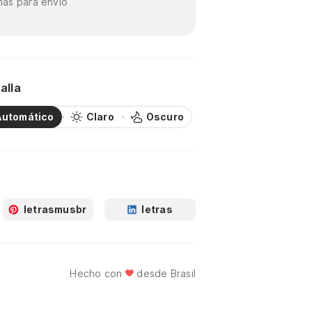
as para envío
alla
Automático
Claro
Oscuro
letrasmusbr
letras
Hecho con
desde Brasil