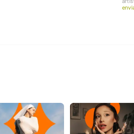
arti
envi