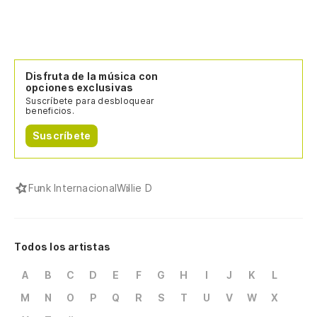
Disfruta de la música con
opciones exclusivas
Suscríbete para desbloquear
beneficios.
Suscríbete
Funk Internacional
Willie D
Todos los artistas
A
B
C
D
E
F
G
H
I
J
K
L
M
N
O
P
Q
R
S
T
U
V
W
X