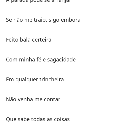
Si
Se não me traio, sigo embora
Ha
Fa
Feito bala certeira
Nu
Com minha fé e sagacidade
Po
Em qualquer trincheira
Po
Não venha me contar
La
A 
Que sabe todas as coisas