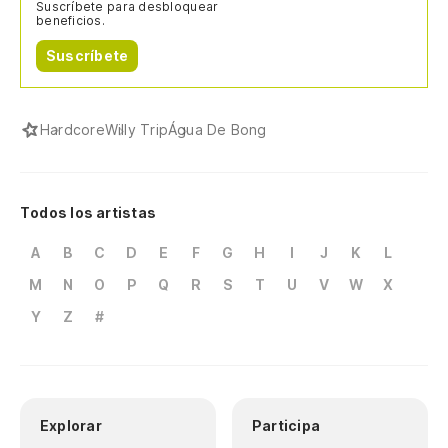
Suscríbete para desbloquear
beneficios.
Suscríbete
Hardcore
Willy Trip
Água De Bong
Todos los artistas
A
B
C
D
E
F
G
H
I
J
K
L
M
N
O
P
Q
R
S
T
U
V
W
X
Y
Z
#
Explorar
Participa