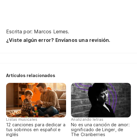
Qu
Qu
Escrita por: Marcos Lemes.
¿Viste algún error? Envíanos una revisión.
Qu
Qu
Lo
Artículos relacionados
O 
Y 
Listas musicales
Analizando letras
12 canciones para dedicar a
No es una canción de amor:
Y 
tus sobrinos en español e
significado de Linger, de
inglés
The Cranberries