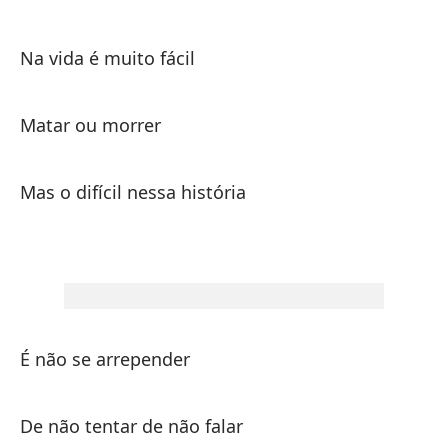
Na vida é muito fácil
Lo
Matar ou morrer
No
Mas o difícil nessa história
En
Ma
É não se arrepender
Pe
Ma
De não tentar de não falar