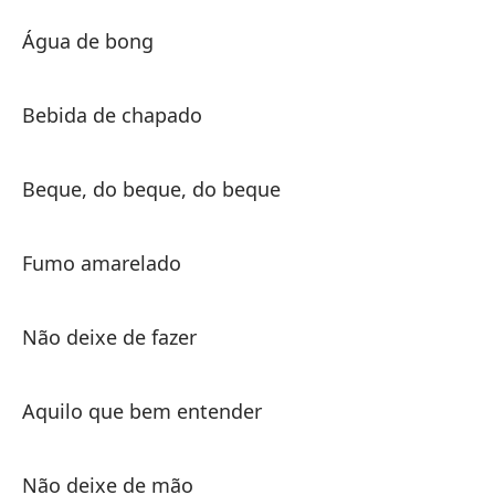
A
Água de bong
Á
Bebida de chapado
Ág
Beque, do beque, do beque
Be
Fumo amarelado
Po
Be
Não deixe de fazer
Hu
Aquilo que bem entender
Não deixe de mão
No