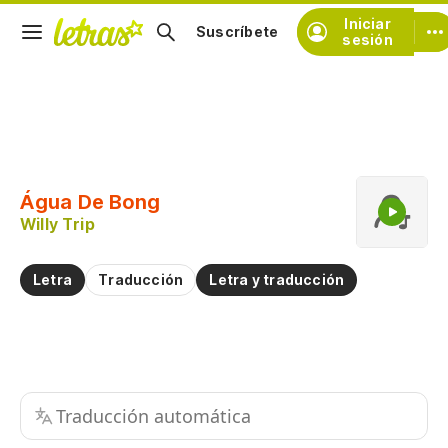
Iniciar
Suscríbete
sesión
Copiar fragmento
Copiar toda la letra
Água De Bong
Practicar la pronunciación de
Willy Trip
Comentar sobre este fragmento
Letra
Traducción
Letra y traducción
Traducción automática