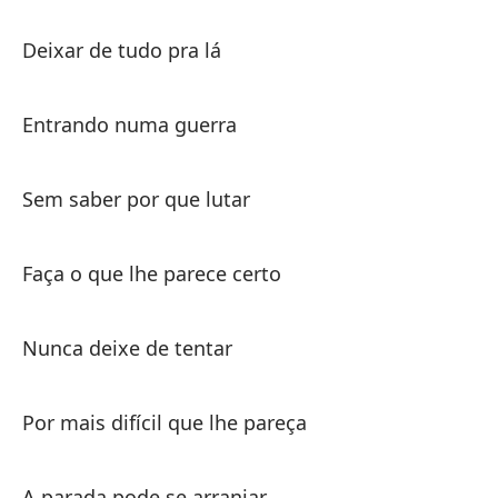
Deixar de tudo pra lá
Entrando numa guerra
Es
Sem saber por que lutar
De
De
Faça o que lhe parece certo
De
Nunca deixe de tentar
En
Por mais difícil que lhe pareça
A parada pode se arranjar