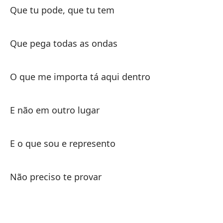
Si
Que tu pode, que tu tem
Se
Que pega todas as ondas
Co
O que me importa tá aqui dentro
Co
E não em outro lugar
En
E o que sou e represento
No
Não preciso te provar
Qu