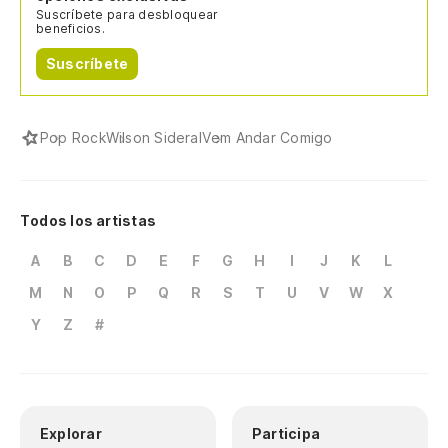
Suscríbete para desbloquear
beneficios.
Suscríbete
Pop Rock
Wilson Sideral
Vem Andar Comigo
Todos los artistas
A
B
C
D
E
F
G
H
I
J
K
L
M
N
O
P
Q
R
S
T
U
V
W
X
Y
Z
#
Explorar
Participa