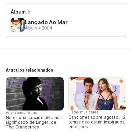
Po
Álbum
¿S
Lançado Ao Mar
Álbum • 2004
Ve
Ve
Artículos relacionados
La
As
Ve
Listas musicales
Analizando letras
Ve
Canciones sobre agosto: 12
No es una canción de amor:
temas que están inspirados
significado de Linger, de
en el mes
The Cranberries