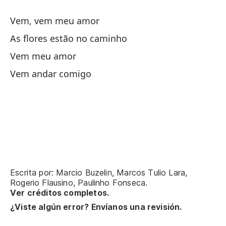
Si
Vem, vem meu amor
Si
As flores estão no caminho
En
Vem meu amor
Em
Vem andar comigo
En
Em
Y 
E 
Escrita por: Marcio Buzelin, Marcos Tulio Lara,
¿S
Rogerio Flausino, Paulinho Fonseca.
Ver créditos completos.
¿Viste algún error? Envíanos una revisión.
Po