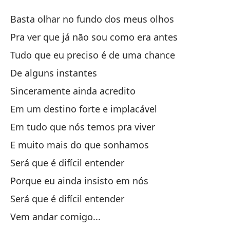
V
Basta olhar no fundo dos meus olhos
V
Pra ver que já não sou como era antes
Tudo que eu preciso é de uma chance
So
De alguns instantes
oj
Sinceramente ainda acredito
Ba
Em um destino forte e implacável
Pa
Em tudo que nós temos pra viver
Pr
E muito mais do que sonhamos
To
Será que é difícil entender
Tu
Porque eu ainda insisto em nós
Será que é difícil entender
De
Vem andar comigo...