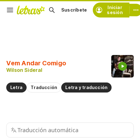
Iniciar
Suscríbete
sesión
Copiar fragmento
Copiar toda la letra
Vem Andar Comigo
Practicar la pronunciación de
Wilson Sideral
Comentar sobre este fragmento
Letra
Traducción
Letra y traducción
Traducción automática