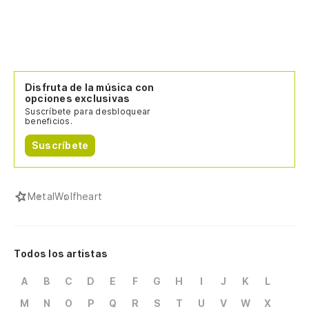
Disfruta de la música con
opciones exclusivas
Suscríbete para desbloquear
beneficios.
Suscríbete
Metal
Wolfheart
Todos los artistas
A
B
C
D
E
F
G
H
I
J
K
L
M
N
O
P
Q
R
S
T
U
V
W
X