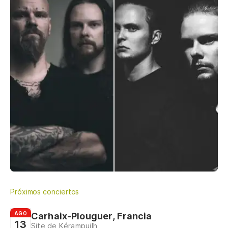
Próximos conciertos
AGO
Carhaix-Plouguer, Francia
13
Site de Kérampuilh