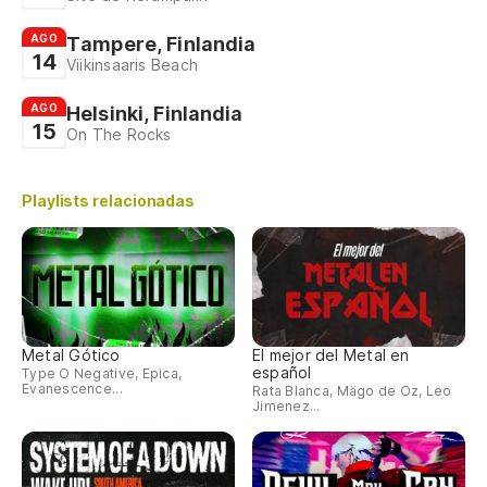
AGO
Tampere, Finlandia
14
Viikinsaaris Beach
AGO
Helsinki, Finlandia
15
On The Rocks
Playlists relacionadas
Metal Gótico
El mejor del Metal en
español
Type O Negative, Epica,
Evanescence...
Rata Blanca, Mägo de Oz, Leo
Jimenez...